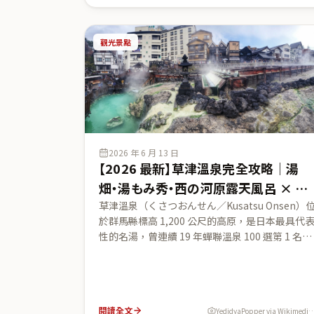
會等日本側一次來源，講透日本三景的由來（林
斎與日本三景之日）、三景各自的絕景看法（松
多島美、天橋立股のぞき、宮島海上大鳥居）與
觀光景點
地交通最佳玩法。所有由來・橋長・展望台資訊
以官方查證，不含主觀體驗、不含捏造排名。
2026 年 6 月 13 日
【2026 最新】草津溫泉完全攻略｜湯
畑・湯もみ秀・西の河原露天風呂 × 日
本第一自然湧出量的名湯散策
草津溫泉（くさつおんせん／Kusatsu Onsen）
於群馬縣標高 1,200 公尺的高原，是日本最具代
性的名湯，曾連續 19 年蟬聯溫泉 100 選第 1 名。
但很多台灣旅客只知道它有名，卻不清楚為什麼
這篇用草津溫泉觀光協會公式查證，帶你走完三
支柱：每分鐘湧出 4,000 公升的湯畑（白天與夜
點燈）、草津獨有的湯もみ秀（攪湯表演）、日
閱讀全文
YedidyaPopper via Wikimedia Common
屈指可數的西の河原露天風呂。並解析草津強酸