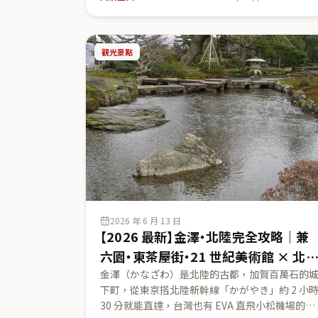
硫磺泉（pH 2.1）、日本第一的自然湧出量、從東
京的交通與泡湯禮儀，幫你規劃一趟正統的兩天
夜溫泉之旅。
觀光景點
2026 年 6 月 13 日
【2026 最新】金澤・北陸完全攻略｜兼
六園・東茶屋街・21 世紀美術館 × 北
新幹線直達的加賀百萬石古都
金澤（かなざわ）是北陸的古都，加賀百萬石的
下町，從東京搭北陸新幹線「かがやき」約 2 小
30 分就能直達，台灣也有 EVA 直飛小松機場的航