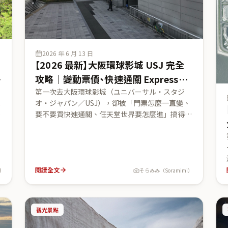
2026 年 6 月 13 日
【2026 最新】大阪環球影城 USJ 完全
攻略｜變動票價、快速通關 Express
Pass 與任天堂世界整理券一次看懂
第一次去大阪環球影城（ユニバーサル・スタジ
森
オ・ジャパン／USJ），卻被「門票怎麼一直變、
官
要不要買快速通關、任天堂世界要怎麼進」搞得很
ト
亂？這篇用 2026 年 USJ 官方來源，把最容易卡關
的制度講清楚：1 日入場券「1 Day Studio Pass」
雲
採變動價格制（依入園日浮動、官方分多段定價，
ギ
請以官方當日為準）；有料快速通關「環球特快入
場券（ユニバーサル・エクスプレス・パス）」種
閱讀全文
3
そらみみ（Soramimi）
踩
類與張數每季調整、會賣完；超級任天堂世界（ス
ーパー・ニンテンドー・ワールド）需要「區域入
場整理券／抽選券／確約券」、2026 年起只能用
觀光景點
官方 App 取得；再帶你看 JR 夢咲線（櫻島線）ユ
ニバーサルシティ駅的交通動線。所有票價・制度