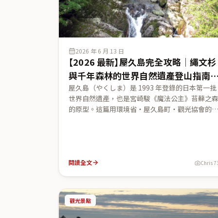
2026 年 6 月 13 日
【2026 最新】屋久島完全攻略｜繩文杉
與千年森林的世界自然遺產登山指南
（白谷雲水峽・魔法公主原型）
屋久島（やくしま）是 1993 年登錄的日本第一批
世界自然遺產，也是宮崎駿《魔法公主》苔蘚之
的原型。這篇用環境省・屋久島町・觀光協會的
方資料，把四個層次一次講清楚：硬核的繩文杉
レッキング（官方標示 22 公里、9 小時以上、含
車輛管制與環境保全協力金）、半天可走的白谷
水峽魔法公主森林與太鼓岩、開車就到的ヤクス
Land 與千尋之滝，以及從鹿児島搭飛機或高速船
閱讀全文
Chris 7
的交通與費用。幫台灣旅客避開「以為很簡單卻
雷」的登山行程規劃陷阱。
觀光景點