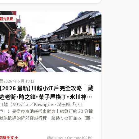
トサイト直島公式（官網）、香川縣觀光公式、
Wikipedia 等日本側權威來源，整理 地中美術館
（クロード・モネ／詹姆斯・特瑞爾）・ベネッセ
觀光景點
ハウス・李禹煥美術館・直島新美術館・家プロジ
ェクト（家計畫）等藝術設施，草間彌生（くさま
やよい）的黃南瓜與赤南瓜在哪裡，以及 高松
港・宇野港 渡輪、美術館預約、跳島（直島＋豐
島）等實用資訊，幫想走文青藝術旅的台灣旅客一
次規劃完整。
2026 年 6 月 13 日
【2026 最新】川越小江戶完全攻略｜藏
造老街・時之鐘・菓子屋橫丁・氷川神社
縁結び・喜多院 東京近郊和服散策
川越（かわごえ／Kawagoe，埼玉縣「小江
戶」）是從東京池袋搭東武東上線急行約 30 分鐘
就能抵達的近郊穿越行程，蔵造りの町並み（藏造
老街）保留了江戶時代的耐火商家建築，配上和服
散策超好拍。本文以小江戶川越觀光協會、埼玉縣
閱讀全文
Wikimedia Commons (CC BY-SA 4.0)
公式觀光「ちょこたび埼玉」、川越氷川神社公