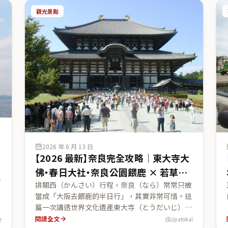
，
區最新潮流地標 × 年輕文化 × 購物動線」：
觀光景點
SHIBUYA SKY（澀谷天空展望台）2026 時段變動
票價、澀谷スクランブル交差点（世界最繁忙路
口）・ハチ公像、2024 開業的渋谷サクラステー
ジ、MIYASHITA PARK、竹下通卡哇伊文化、明治
神宮、表參道けやき並木與表參道ヒルズ（安藤忠
雄設計），並用日本側公式資料把這三區串成一條
不走回頭路的散步動線。
2026 年 6 月 13 日
【2026 最新】奈良完全攻略｜東大寺大
戶
佛・春日大社・奈良公園餵鹿 × 若草山
橋
的關西千年古都一日遊
排關西（かんさい）行程，奈良（なら）常常只被
單
當成「大阪去餵鹿的半日行」，其實非常可惜。這
一
篇一次講透世界文化遺產東大寺（とうだいじ）的
大佛殿與奈良大佛、有 3,000 座燈籠的春日大社
閱讀全文
e
Jpatokal
協