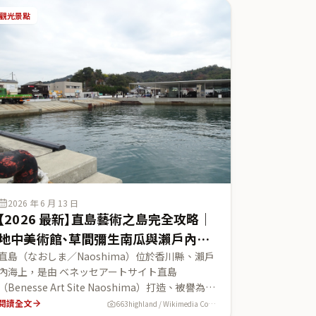
稱為「佐渡版天空之城」的北沢浮遊選鉱場、小木
觀光景點
港たらい舟（盆舟）、相川京町通老街，以及最關
鍵的——從新潟港搭佐渡汽船渡輪/噴射飛船上島的
交通攻略（皆以官方查證料金與時間）。給想搶先
造訪日本最新世界遺產的台灣旅人。
2026 年 6 月 13 日
【2026 最新】直島藝術之島完全攻略｜
地中美術館、草間彌生南瓜與瀨戶內跳
島玩法
直島（なおしま／Naoshima）位於香川縣、瀨戶
內海上，是由 ベネッセアートサイト直島
（Benesse Art Site Naoshima）打造、被譽為
「現代藝術聖地」的離島。本文以 ベネッセアー
閱讀全文
663highland / Wikimedia Commons (CC BY 2.5)