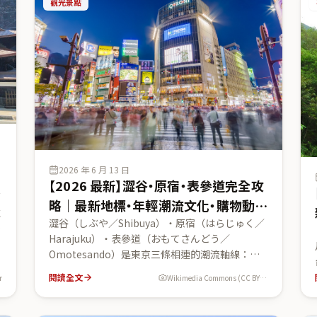
觀光景點
全程由纜車、巴士、無軌電車等 6 種交通工具接力
組成。附區間運賃、雪之大谷ウォーク與黑部水庫
的玩法，幫第一次來的台灣旅客避開轉乘踩雷。
2026 年 6 月 13 日
【2026 最新】澀谷・原宿・表參道完全攻
陌
略｜最新地標・年輕潮流文化・購物動線
次
一次串聯
澀谷（しぶや／Shibuya）・原宿（はらじゅく／
、
Harajuku）・表參道（おもてさんどう／
島
Omotesando）是東京三條相連的潮流軸線：澀
跨
谷是年輕世代與再開發地標的引擎、原宿竹下通
附
閱讀全文
r
Wikimedia Commons (CC BY-SA 2.0)
（たけしたどおり）是卡哇伊文化大本營、表參道
則是國際精品與安藤忠雄建築的優雅大道。本文不
進
重複「東京全攻略」的全局排程，而是專注在「三