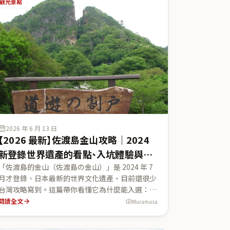
全事前預約制」（共 4 天：1/12・18・25・
觀光景點
2/1），沒預約當天去不能進場，這篇教你看懂預
約制度、城山天守閣展望台怎麼上去，並附從高
山・金澤・名古屋的巴士接駁與「世界遺產巴士」
串聯方式。
2026 年 6 月 13 日
【2026 最新】佐渡島金山攻略｜2024
新登錄世界遺產的看點、入坑體驗與佐
渡渡輪全指南
「佐渡島的金山（佐渡島の金山）」是 2024 年 7
月才登錄、日本最新的世界文化遺產，目前還很少
台灣攻略寫到。這篇帶你看懂它為什麼能入選：江
戶時代支撐幕府財政、世界少有的純人力傳統採
閱讀全文
Muramasa
金，以及象徵性的「道遊の割戸」V 字裂山。內容
涵蓋史跡佐渡金山宗太夫坑/道遊坑入坑體驗、被