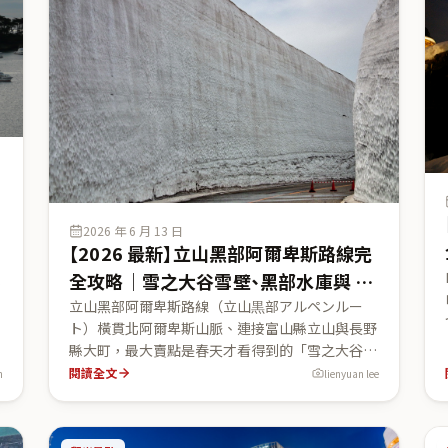
只寫官方查得到的事實，變動價格標明會浮動並請
以官方為準，未公布的不亂寫。
2026 年 6 月 13 日
【2026 最新】立山黑部阿爾卑斯路線完
全攻略｜雪之大谷雪壁、黑部水庫與 6
種交通工具一次玩透
立山黑部阿爾卑斯路線（立山黒部アルペンルー
ト）橫貫北阿爾卑斯山脈、連接富山縣立山與長野
神
縣大町，最大賣點是春天才看得到的「雪之大谷」
立
巨大雪壁，2026 年最高處達 12 公尺。這篇用立山
閱讀全文
n
lienyuan lee
黑部貫光、富山縣觀光、關西電力黑部水庫等官方
從
資料，講清楚兩大關鍵限制：2026 年是 4 月 15 日
事
全線開通、11 月 30 日結束營業，冬季全線封閉；