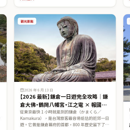
速玉大社）的看點、拜觀料與時間（皆以官方查
證），那智瀑布、青岸渡寺三重塔、大斎原大鳥
一
居、神倉神社ゴトビキ岩一次掌握；並依腳力推薦
觀光景點
從 3.5 小時入門段到串接高野山的健行路線，附關
西機場・特急くろしお交通攻略。給想在關西排一
段靈性深度旅的台灣旅客。
2026 年 6 月 13 日
【2026 最新】鎌倉一日遊完全攻略｜鎌
倉大佛・鶴岡八幡宮・江之電 × 報國寺
陸
竹林與長谷寺繡球花的古都散策
從東京最快 1 小時就能到的鎌倉（かまくら／
城
Kamakura），是台灣旅客最容易低估的近郊一日
時
遊。它曾是鎌倉幕府的首都，800 年歷史留下了國