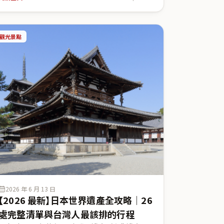
式、喜多院公式等日本側一次資料整理：時之鐘
（ときのかね）一日 4 次鳴鐘、菓子屋橫丁（かし
やよこちょう）懷舊駄菓子、川越氷川神社縁結び
觀光景點
（2026 年本殿獲指定國家重要文化財答申）、川
越大師喜多院五百羅漢與拜觀料、以及從東京來回
的交通與一日動線，幫你把川越排成東京近郊最值
得的一日小旅行。
2026 年 6 月 13 日
【2026 最新】日本世界遺產全攻略｜26
處完整清單與台灣人最該排的行程