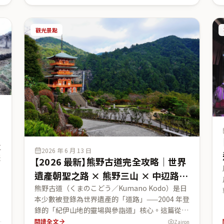
（春日大社）、可以近距離餵食野生鹿的奈良公園
春
（奈良公園），以及能俯瞰整座奈良市的若草山
島
（若草山）。附門票・拜觀時間（皆以官方 2026
三
觀光景點
來源查證）、餵鹿安全守則、半日／一日行程，與
皆
從大阪・京都到奈良的交通比較，讓你把奈良順順
排進關西黃金路線。
位
2026 年 6 月 13 日
表
【2026 最新】熊野古道完全攻略｜世界
遺產朝聖之路 × 熊野三山 × 中辺路健
。
行與高野山周遊
熊野古道（くまのこどう／Kumano Kodo）是日
大
本少數被登錄為世界遺產的「道路」——2004 年登
間
錄的「紀伊山地的靈場與參詣道」核心。這篇從世
本
界遺產角度講透熊野三山（本宮大社・那智大社・
閱讀全文
s (CC BY 4.0)
Zairon
性