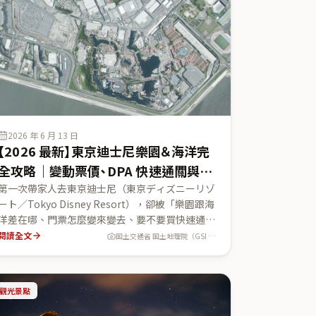
2026 年 6 月 13 日
【2026 最新】東京迪士尼樂園＆海洋完
全攻略｜變動票價、DPA 快速通關與兩
園差異一次看懂
第一次帶家人去東京迪士尼（東京ディズニーリゾ
ート／Tokyo Disney Resort），卻被「樂園跟海
洋差在哪、門票怎麼變來變去、要不要買快速通
關」搞得很亂？這篇用 2026 年官方來源，把最容
閱讀全文
国土交通省 国土地理院（GSI Japan）
易卡關的制度講清楚：1 日護照採 6 段變動票價
（大人約 7,900〜10,900 日圓，依入園日浮動），
有料快速通關「迪士尼尊享卡 DPA（ディズニー・
觀光景點
プレミアアクセス）」每次約 1,500〜2,500 日
圓、只能用官方 App 買、會賣完；再帶你比較迪