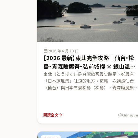
2026 年 6 月 13 日
【2026 最新】東北完全攻略｜仙台・松
島・青森睡魔祭・弘前城櫻 × 銀山溫泉
的雪國深度之旅
東北（とうほく）是台灣旅客最少踏足、卻最有
「日本原風景」味道的地方。這篇一次講透仙台
（仙台）與日本三景松島（松島）、青森睡魔祭
（青森ねぶた祭）、秋田竿燈祭（秋田竿燈まつ
り）、弘前城（弘前城）的櫻花，以及像穿越進
隱少女的銀山溫泉（銀山温泉）與千年古剎山寺
石寺（山寺・立石寺）。附 2026 祭典日程、世界
閱讀全文
Chensiyua
三大祭時間（皆以官方來源查證）、四季玩法與
東京搭東北新幹線的交通動線，幫你把這片『記
幾乎空白』的雪國，排成一趟深度之旅。