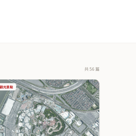
共
56
篇
觀光景點