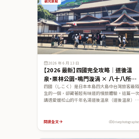
觀光景點
2026 年 6 月 13 日
【2026 最新】四國完全攻略｜道後溫
泉・栗林公園・鳴門漩渦 × 八十八所遍
路的瀨戶內慢旅
四國（しこく）是日本本島四大島中台灣旅客最
生的一個，卻藏著超有味道的慢旅體驗。這篇一
講透愛媛松山的千年名湯道後溫泉（道後温泉）
香川高松的特別名勝栗林公園（栗林公園）、德
鳴門海峽的世界級漩渦（鳴門の渦潮），以及橫
四縣的四國八十八所遍路（四国八十八ヶ所）。
閱讀全文
Drivephotographe
門票・營業時間（皆以官方 2026 來源查證）、觀
潮船比較、四縣特色與從關西經淡路島・瀨戶內