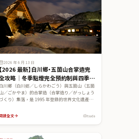
士尼樂園 vs 迪士尼海洋的調性差異、2024 年 6 月
新開幕的「夢幻泉鄉（ファンタジースプリング
ス）」新主題港，以及從 JR 舞濱駅、迪士尼度假
區線（單軌電車）的交通動線。所有票價・制度只
寫官方查得到的事實，變動價格標明範圍並請以官
方當日顯示為準，未公布的不亂寫。
2026 年 6 月 13 日
【2026 最新】白川鄉・五箇山合掌造完
全攻略｜冬季點燈完全預約制與四季的
世界遺產聚落
白川鄉（白川郷／しらかわごう）與五箇山（五箇
山／ごかやま）的合掌造（合掌造り／がっしょう
づくり）集落，是 1995 年登錄的世界文化遺產，
那一棟棟像雙手合十的茅草大屋頂，是台灣人對
「日本雪鄉」的經典印象。這篇用 2026 年官方最
閱讀全文
tsuda
新資訊一次講透：荻町・相倉・菅沼三大集落怎麼
分、國指定重要文化財「和田家」與明善寺、最重
要的——2026 年「第 40 回白川鄉點燈」改成「完