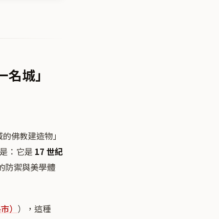
一名城」
域的佛教建造物」
價是：它是
17 世紀
的防禦與美學體
路市）
），這種