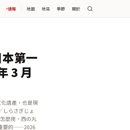
速報
地圖
地區
季節
關於
日本第一
 3 月
世界文化遺產，也是現
／しらさぎじょ
天守怎麼爬、西の丸
要的——2026