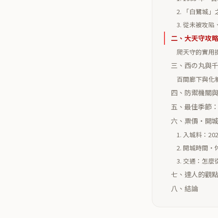
2. 「白鷺城
3. 從未被攻
二、大天守攻略：
爬天守的實用
三、西の丸與
百間廊下與化
四、防禦機關
五、最佳季節
六、票價・開城
1. 入城料：20
2. 開城時間
3. 交通：怎
七、達人的觀
八、結論