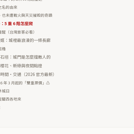
」之名的由來
陷、也未遭戰火與天災摧毀的奇蹟
5 重 6 階怎麼爬
提醒（台灣旅客必看）
千姬：城裡最浪漫的一條長廊
粧櫓
與石垣：城門是怎麼擋敵人的
：櫻花、新綠與夜間點燈
時間・交通（2026 官方最新）
26 年 3 月起的「雙重票價」⚠️
・休城日
麼從關西各地來
點