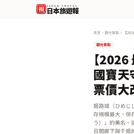
JAPAN TRAVEL
報
日本旅遊報
首頁
觀光景點
【20
年 3
觀光景點
【202
國寶天守
票價大
姬路城（ひめじじょ
存規模最大、保
う）」的美名。這
百間廊下與千姬