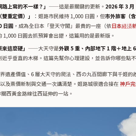
網路上寫的不一樣？」
——這是最關鍵的更新。
2026 年 3
（雙重定價）」
：姬路市民維持 1,000 日圓，但
市外旅客（含
0 日圓
，成為全日本「登天守閣」最貴的一座（依
日本経済
 1,000 日圓去抓預算會出錯，這篇用的是最新版。
原來這麼硬」
——大天守是
外觀 5 重、內部地下 1 階＋地上 6
到近乎垂直的木梯。這篇先幫你心理建設，並告訴你哪些點
界遺產價值、6 層大天守的爬法、西の丸百間廊下與千姬的
，以及票價新制與交通一次講清楚。姬路城很適合接在
神戶完
作關西黃金路線往西延伸的一站。