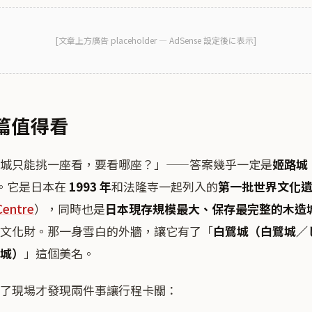
[
文章上方廣告
placeholder — AdSense 設定後に表示]
篇值得看
城只能挑一座看，要看哪座？」——答案幾乎一定是
姬路城
。它是日本在
1993 年
和法隆寺一起列入的
第一批世界文化
Centre
），同時也是
日本現存規模最大、保存最完整的木造
文化財。那一身雪白的外牆，讓它有了「
白鷺城（白鷺城／
城）
」這個美名。
了現場才發現兩件事讓行程卡關：