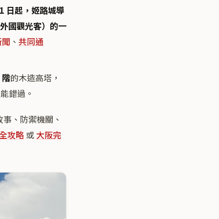
 月 1 日起，姬路城導
外國觀光客）的一
新聞
、
共同通
 階
的木造高塔，
不能錯過。
故事、防禦機關、
全攻略
或
大阪完