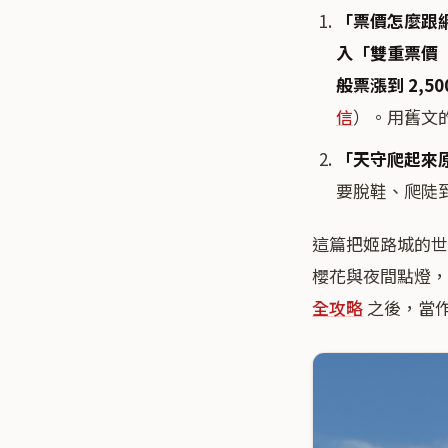
「票價怎麼跟
入「雙重票價
般票漲到 2,50
信
）。用舊文的
「天守爬起來
要脫鞋、爬陡
這篇把姬路城的世
櫻花與夜間點燈
全攻略
之後，當