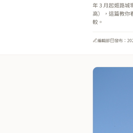
年 3 月起姬路
高），這篇教你
較。
編輯部
發布：
20