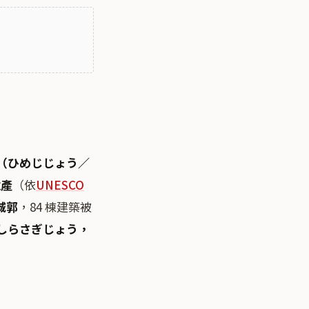
（ひめじじょう／
遺產
（依
UNESCO
城郭
，84 棟建築被
しらさぎじょう，