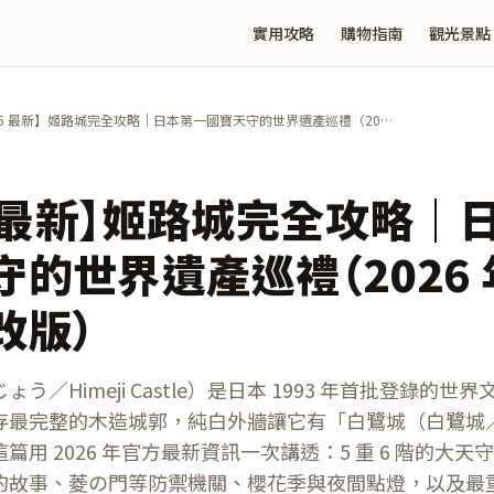
實用攻略
購物指南
觀光景點
26 最新】姬路城完全攻略｜日本第一國寶天守的世界遺產巡禮（2026
 月票價大改版）
6 最新】姬路城完全攻略｜
的世界遺產巡禮（2026 年
改版）
う／Himeji Castle）是日本 1993 年首批登錄的
存最完整的木造城郭，純白外牆讓它有「白鷺城（白鷺城
篇用 2026 年官方最新資訊一次講透：5 重 6 階的大
的故事、菱の門等防禦機關、櫻花季與夜間點燈，以及最重