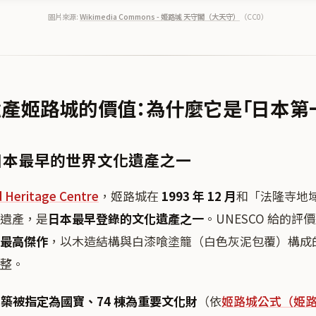
圖片來源:
Wikimedia Commons - 姫路城 天守閣（大天守）
（CC0）
遺產姬路城的價值：為什麼它是「日本第
 年，日本最早的世界文化遺產之一
 Heritage Centre
，姬路城在
1993 年 12 月
和「法隆寺地
遺產，是
日本最早登錄的文化遺產之一
。UNESCO 給的評
最高傑作
，以木造結構與白漆喰塗籠（白色灰泥包覆）構成
整。
棟建築被指定為國寶、74 棟為重要文化財
（依
姬路城公式（姫