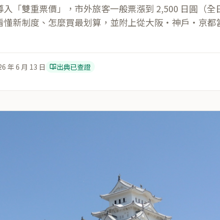
城導入「雙重票價」，市外旅客一般票漲到 2,500 日圓（
看懂新制度、怎麼買最划算，並附上從大阪・神戶・京都
26 年 6 月 13 日
出典已查證