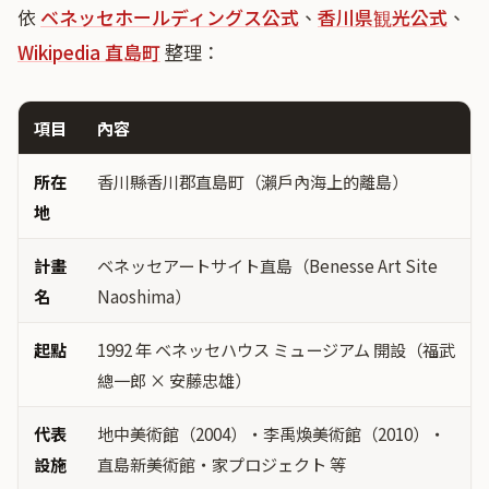
依
ベネッセホールディングス公式
、
香川県観光公式
、
Wikipedia 直島町
整理：
項目
內容
所在
香川縣香川郡直島町（瀨戶內海上的離島）
地
計畫
ベネッセアートサイト直島（Benesse Art Site
名
Naoshima）
起點
1992 年 ベネッセハウス ミュージアム 開設（福武
總一郎 × 安藤忠雄）
代表
地中美術館（2004）・李禹煥美術館（2010）・
設施
直島新美術館・家プロジェクト 等