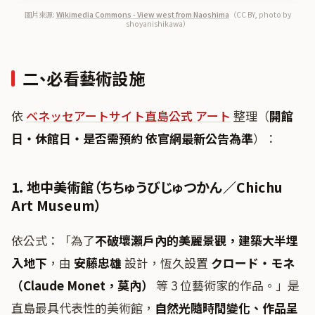
圖片來源:
Wikimedia Commons - View west from Naoshima
（CC BY, photo by
shoyanishikawa）
二、必看藝術設施
依
ベネッセアートサイト直島公式 アート
整理（
開館
日・休館日・是否需預約 依官網最新公告為準
）：
1. 地中美術館（ちちゅうびじゅつかん／Chichu
Art Museum）
依公式：「為了
不破壞瀨戶內的美麗景觀，建築大半埋
入地下
，由
安藤忠雄
設計，恆久設置
クロード・モネ
（Claude Monet，莫內）
等 3 位藝術家的作品。」是
直島最具代表性的美術館，
自然光隨時間變化、作品呈