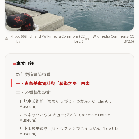
Photo
663highland / Wikimedia Commons (CC
Wikimedia Commons (CC
on
by
BY 2.5)
BY 2.5)
本文目錄
為什麼這篇值得看
一、直島基本資料與「藝術之島」由來
二、必看藝術設施
1. 地中美術館（ちちゅうびじゅつかん／Chichu Art
Museum）
2. ベネッセハウス ミュージアム（Benesse House
Museum）
3. 李禹煥美術館（リ・ウファンびじゅつかん／Lee Ufan
Museum）