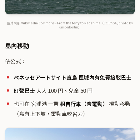
圖片來源:
Wikimedia Commons - From the ferry to Naoshima
（CC BY-SA, photo by
KimonBerlin）
島內移動
依公式：
ベネッセアートサイト直島 區域內有免費接駁巴士
町營巴士
大人 100 円、兒童 50 円
也可在 宮浦港 一帶
租自行車（含電動）
機動移動
（島有上下坡，電動車較省力）