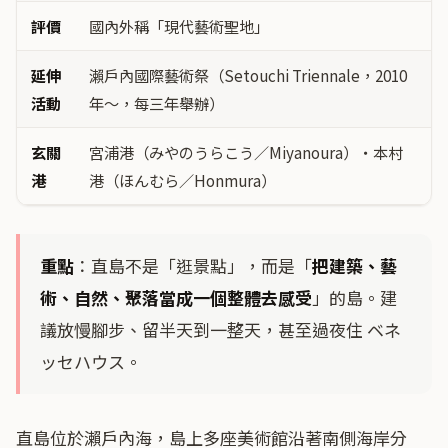
評價
國內外稱「現代藝術聖地」
延伸
瀨戶內國際藝術祭（Setouchi Triennale，2010
活動
年〜，每三年舉辦）
玄關
宮浦港（みやのうらこう／Miyanoura）・本村
港
港（ほんむら／Honmura）
重點
：直島不是「逛景點」，而是「
把建築、藝
術、自然、聚落當成一個整體去感受
」的島。建
議放慢腳步、留半天到一整天，甚至過夜住 ベネ
ッセハウス。
直島位於瀨戶內海，島上多座美術館沿著南側海岸分