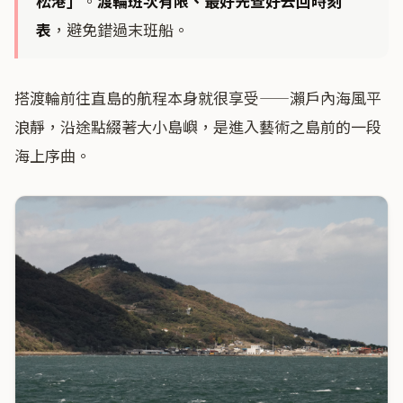
松港」
。
渡輪班次有限、最好先查好去回時刻
表
，避免錯過末班船。
搭渡輪前往直島的航程本身就很享受——瀨戶內海風平
浪靜，沿途點綴著大小島嶼，是進入藝術之島前的一段
海上序曲。