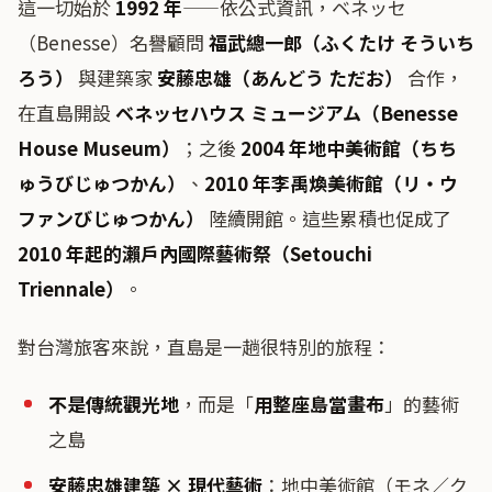
這一切始於
1992 年
——依公式資訊，ベネッセ
（Benesse）名譽顧問
福武總一郎（ふくたけ そういち
ろう）
與建築家
安藤忠雄（あんどう ただお）
合作，
在直島開設
ベネッセハウス ミュージアム（Benesse
House Museum）
；之後
2004 年地中美術館（ちち
ゅうびじゅつかん）
、
2010 年李禹煥美術館（リ・ウ
ファンびじゅつかん）
陸續開館。這些累積也促成了
2010 年起的瀨戶內國際藝術祭（Setouchi
Triennale）
。
對台灣旅客來說，直島是一趟很特別的旅程：
不是傳統觀光地
，而是「
用整座島當畫布
」的藝術
之島
安藤忠雄建築 × 現代藝術
：地中美術館（モネ／ク