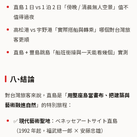
直島 1 日 vs 1 泊 2 日「傍晚 / 清晨無人空景」值不
值得過夜
高松港 vs 宇野港「實際搭船與轉乘」哪個對台灣旅
客更順
直島 + 豐島跳島「船班銜接與一天能看幾個」實測
八、結論
對台灣旅客來說，直島是「
用整座島當畫布、把建築與
藝術融進自然
」的特別旅程：
✅
現代藝術聖地
：ベネッセアートサイト直島
（1992 年起，福武總一郎 × 安藤忠雄）