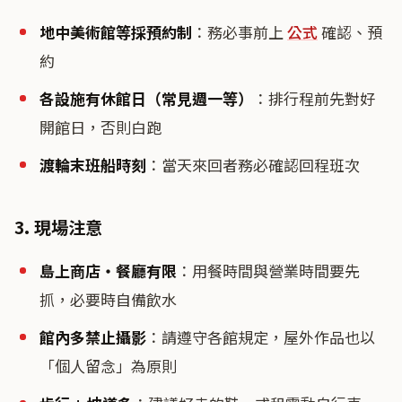
地中美術館等採預約制
：務必事前上
公式
確認、預
約
各設施有休館日（常見週一等）
：排行程前先對好
開館日，否則白跑
渡輪末班船時刻
：當天來回者務必確認回程班次
3. 現場注意
島上商店・餐廳有限
：用餐時間與營業時間要先
抓，必要時自備飲水
館內多禁止攝影
：請遵守各館規定，屋外作品也以
「個人留念」為原則