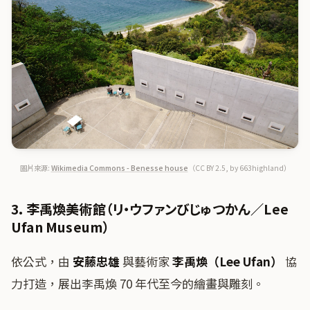
圖片來源:
Wikimedia Commons - Benesse house
（CC BY 2.5, by 663highland）
3. 李禹煥美術館（リ・ウファンびじゅつかん／Lee
Ufan Museum）
依公式，由
安藤忠雄
與藝術家
李禹煥（Lee Ufan）
協
力打造，展出李禹煥 70 年代至今的繪畫與雕刻。