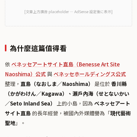
[
文章上方廣告
placeholder — AdSense 設定後に表示]
為什麼這篇值得看
依
ベネッセアートサイト直島（Benesse Art Site
Naoshima）公式
與
ベネッセホールディングス公式
整理，
直島（なおしま／Naoshima）
是位於
香川縣
（かがわけん／Kagawa）、瀨戶內海（せとないかい
／Seto Inland Sea）
上的小島，因為
ベネッセアート
サイト直島
的長年經營，被國內外媒體譽為「
現代藝術
聖地
」。