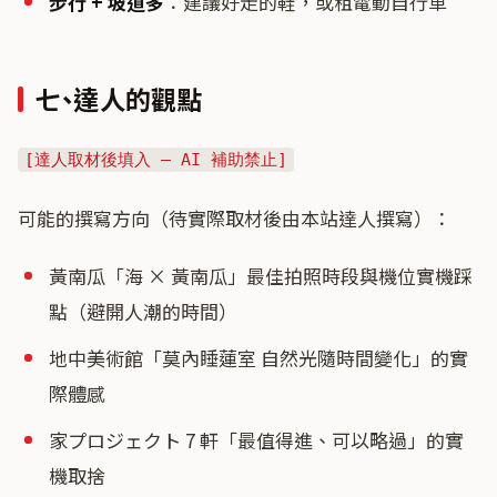
步行 + 坡道多
：建議好走的鞋，或租電動自行車
七、達人的觀點
[達人取材後填入 — AI 補助禁止]
可能的撰寫方向（待實際取材後由本站達人撰寫）：
黃南瓜「海 × 黃南瓜」最佳拍照時段與機位實機踩
點（避開人潮的時間）
地中美術館「莫內睡蓮室 自然光隨時間變化」的實
際體感
家プロジェクト 7 軒「最值得進、可以略過」的實
機取捨