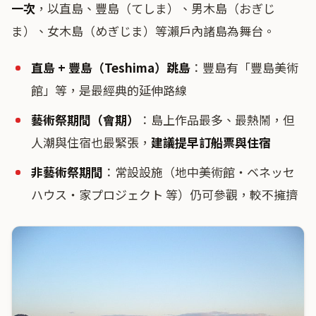
一次
，以直島、豐島（てしま）、男木島（おぎじ
ま）、女木島（めぎじま）等瀨戶內諸島為舞台。
直島 + 豐島（Teshima）跳島
：豐島有「豐島美術
館」等，是最經典的延伸路線
藝術祭期間（會期）
：島上作品最多、最熱鬧，但
人潮與住宿也最緊張，
建議提早訂船票與住宿
非藝術祭期間
：常設設施（地中美術館・ベネッセ
ハウス・家プロジェクト 等）仍可參觀，較不擁擠