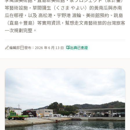
李禹煥美術館・直島新美術館・家プロジェクト（家計畫）
等藝術設施，草間彌生（くさま やよい）的黃南瓜與赤南
瓜在哪裡，以及 高松港・宇野港 渡輪、美術館預約、跳島
（直島＋豐島）等實用資訊，幫想走文青藝術旅的台灣旅客
一次規劃完整。
編輯部
發布：
2026 年 6 月 13 日
出典已查證