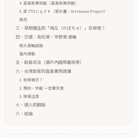
4. 直島新美術館（直島新美術館）
5. 家プロジェクト（家計畫／Art House Project）
其他
三、草間彌生的「南瓜（かぼちゃ）」在哪裡？
四、交通：高松港・宇野港 渡輪
兩大渡輪起點
島內移動
五、跳島玩法（瀨戶內國際藝術祭）
六、台灣旅客的直島實用建議
1. 安排幾天？
2. 預約・休館 一定要先查
3. 現場注意
七、達人的觀點
八、結論