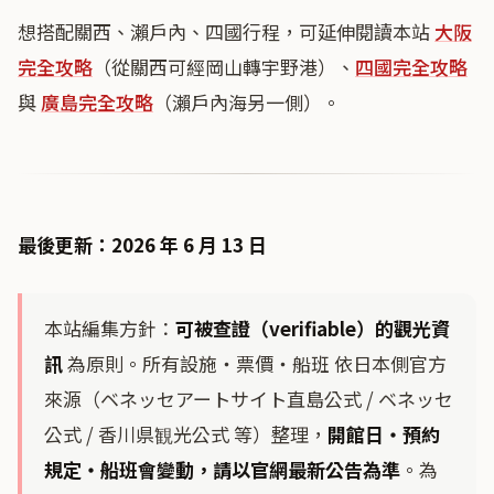
想搭配關西、瀨戶內、四國行程，可延伸閱讀本站
大阪
完全攻略
（從關西可經岡山轉宇野港）、
四國完全攻略
與
廣島完全攻略
（瀨戶內海另一側）。
最後更新：2026 年 6 月 13 日
本站編集方針：
可被查證（verifiable）的觀光資
訊
為原則。所有設施・票價・船班 依日本側官方
來源（ベネッセアートサイト直島公式 / ベネッセ
公式 / 香川県観光公式 等）整理，
開館日・預約
規定・船班會變動，請以官網最新公告為準
。為