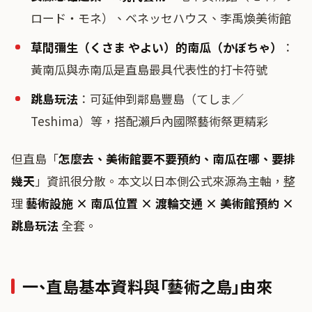
ロード・モネ）、ベネッセハウス、李禹煥美術館
草間彌生（くさま やよい）的南瓜（かぼちゃ）
：
黃南瓜與赤南瓜是直島最具代表性的打卡符號
跳島玩法
：可延伸到鄰島豐島（てしま／
Teshima）等，搭配瀨戶內國際藝術祭更精彩
但直島「
怎麼去、美術館要不要預約、南瓜在哪、要排
幾天
」資訊很分散。本文以日本側公式來源為主軸，整
理
藝術設施 × 南瓜位置 × 渡輪交通 × 美術館預約 ×
跳島玩法
全套。
一、直島基本資料與「藝術之島」由來