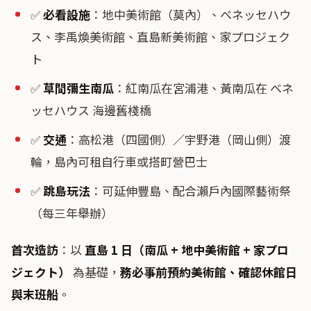
✅
必看設施
：地中美術館（莫內）、ベネッセハウ
ス、李禹煥美術館、直島新美術館、家プロジェク
ト
✅
草間彌生南瓜
：紅南瓜在宮浦港、黃南瓜在 ベネ
ッセハウス 海邊舊棧橋
✅
交通
：高松港（四國側）／宇野港（岡山側）渡
輪，島內可租自行車或搭町營巴士
✅
跳島玩法
：可延伸豐島、配合瀨戶內國際藝術祭
（每三年舉辦）
首次造訪
：以
直島 1 日（南瓜 + 地中美術館 + 家プロ
ジェクト）
為基礎，
務必事前預約美術館、確認休館日
與末班船
。