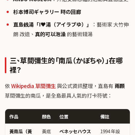
杉本博司ギャラリー 時の回廊
直島銭湯「I♥湯（アイラブゆ）」
：藝術家 大竹伸
朗 改造、
真的可以泡澡
的藝術錢湯
三、草間彌生的「南瓜（かぼちゃ）」在哪
裡？
依
Wikipedia 草間彌生
與公式資訊整理，直島有
兩顆
草間彌生的南瓜，是全島最具人氣的打卡符號：
作品
顏色
位置
備註
黃南瓜（黃
黃底
ベネッセハウス
1994 年設