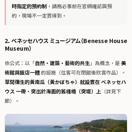
時指定的預約制
，請務必事前在官網確認與預
約，現場不一定買得到。
2. ベネッセハウス ミュージアム（Benesse House
Museum）
依公式：以「
自然・建築・藝術的共生
」為概念，是
美
術館與飯店一體
的設施（住客可在閉館後欣賞作品）。
草間彌生的黃南瓜（黃かぼちゃ）就設置在 ベネッセハ
ウス 一帶、突出於海面的舊棧橋（突堤）上
（詳見下
節）。