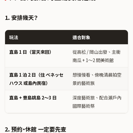
1. 安排幾天？
玩法
適合對象
直島 1 日（當天來回）
從高松 / 岡山出發、主衝
南瓜 + 1〜2 間美術館
直島 1 泊 2 日（住 ベネッセ
想慢慢看、傍晚清晨拍空
ハウス 或島內民宿）
景的藝術族
直島 + 豐島跳島 2〜3 日
深度藝術旅、配合瀨戶內
國際藝術祭
2. 預約・休館 一定要先查