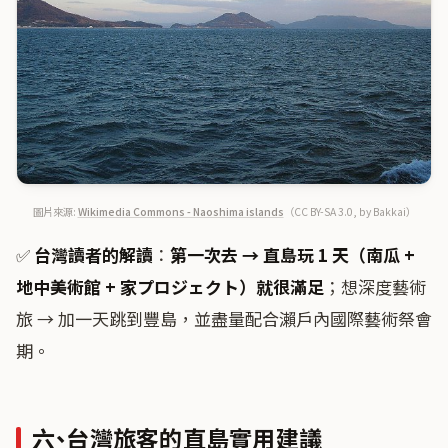
圖片來源:
Wikimedia Commons - Naoshima islands
（CC BY-SA 3.0, by Bakkai）
✅
台灣讀者的解讀
：
第一次去 → 直島玩 1 天（南瓜 +
地中美術館 + 家プロジェクト）就很滿足
；想深度藝術
旅 → 加一天跳到豐島，並盡量配合瀨戶內國際藝術祭會
期。
六、台灣旅客的直島實用建議