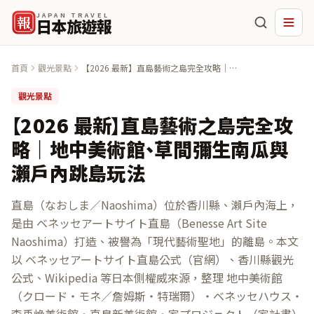
JAPAN TRAVEL
報
日本旅遊報
首頁
觀光景點
【2026 最新】直島藝術之島完全攻略｜地
中美術館、草間彌生南瓜與瀨戶內跳島玩法
觀光景點
【2026 最新】直島藝術之島完全攻
略｜地中美術館、草間彌生南瓜與
瀨戶內跳島玩法
直島（なおしま／Naoshima）位於香川縣、瀨戶內海上，
是由 ベネッセアートサイト直島（Benesse Art Site
Naoshima）打造、被譽為「現代藝術聖地」的離島。本文
以 ベネッセアートサイト直島公式（官網）、香川縣觀光
公式、Wikipedia 等日本側權威來源，整理 地中美術館
（クロード・モネ／詹姆斯・特瑞爾）・ベネッセハウス・