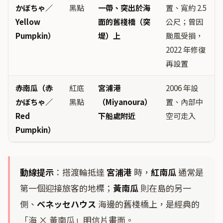
かぼちゃ／
黑點
一帶、突出於海
置、寬約 2.5
Yellow
面的舊棧橋（突
公尺；曾因
Pumpkin）
堤）上
颱風受損，
2022 年修復
再設置
赤南瓜（赤
紅底
宮浦港
2006 年設
かぼちゃ／
黑點
（Miyanoura）
置、內部中
Red
下船處附近
空可走入
Pumpkin）
動線提示
：搭渡輪抵達
宮浦港
時，
紅南瓜
通常是
第一個迎接旅客的地標；
黃南瓜
則在島的另一
側、
ベネッセハウス
海邊的舊棧橋上，是經典的
「海 × 黃南瓜」明信片畫面。