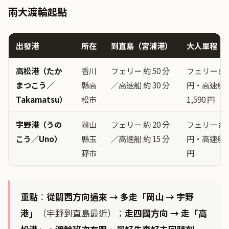
兩大渡輪起點
出發港
所在
到直島（宮浦港）
大人單程（
高松港（たか
香川
フェリー 約 50 分
フェリー 約 
まつこう／
縣高
／高速船 約 30 分
円・高速船 
Takamatsu）
松市
1,590 円
宇野港（うの
岡山
フェリー 約 20 分
フェリー 約 
こう／Uno）
縣玉
／高速船 約 15 分
円・高速船 約
野市
円
重點
：
從關西方向過來 → 多走「岡山 → 宇野
港」
（宇野到直島最近）；
走四國方向 → 走「高