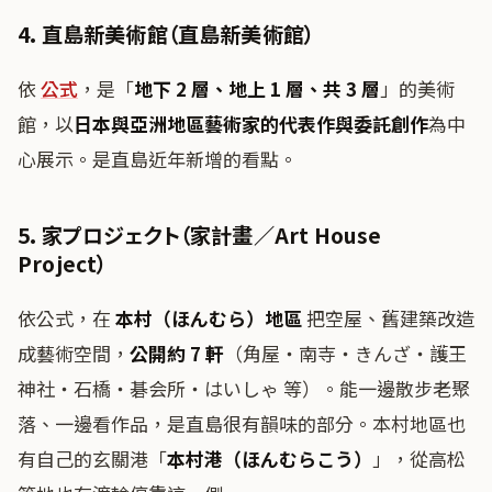
4. 直島新美術館（直島新美術館）
依
公式
，是「
地下 2 層、地上 1 層、共 3 層
」的美術
館，以
日本與亞洲地區藝術家的代表作與委託創作
為中
心展示。是直島近年新增的看點。
5. 家プロジェクト（家計畫／Art House
Project）
依公式，在
本村（ほんむら）地區
把空屋、舊建築改造
成藝術空間，
公開約 7 軒
（角屋・南寺・きんざ・護王
神社・石橋・碁会所・はいしゃ 等）。能一邊散步老聚
落、一邊看作品，是直島很有韻味的部分。本村地區也
有自己的玄關港「
本村港（ほんむらこう）
」，從高松