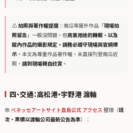
⚠️
拍照與著作權提醒
：南瓜等屋外作品「
現場拍
照留念
」一般沒問題，但
商業用途的轉載、以及
館內作品的攝影規定，請務必遵守現場與官網標
示
。本文為尊重作品著作權，未直接刊登南瓜近
照，
請到現場親自欣賞
。
四、交通：高松港・宇野港 渡輪
依
ベネッセアートサイト直島公式 アクセス
整理（
班
次・票價以渡輪公司最新公告為準
）：