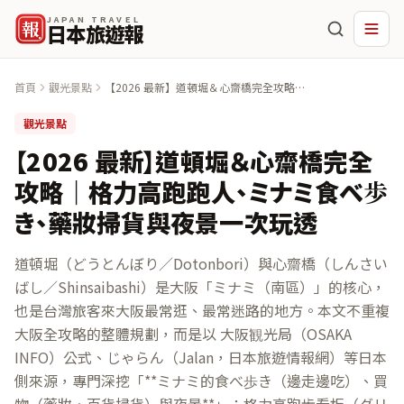
JAPAN TRAVEL
報
日本旅遊報
首頁
觀光景點
【2026 最新】道頓堀＆心齋橋完全攻略｜
格力高跑跑人、ミナミ食べ歩き、藥妝掃貨
與夜景一次玩透
觀光景點
【2026 最新】道頓堀＆心齋橋完全
攻略｜格力高跑跑人、ミナミ食べ歩
き、藥妝掃貨與夜景一次玩透
道頓堀（どうとんぼり／Dotonbori）與心齋橋（しんさい
ばし／Shinsaibashi）是大阪「ミナミ（南區）」的核心，
也是台灣旅客來大阪最常逛、最常迷路的地方。本文不重複
大阪全攻略的整體規劃，而是以 大阪観光局（OSAKA
INFO）公式、じゃらん（Jalan，日本旅遊情報網）等日本
側來源，專門深挖「**ミナミ的食べ歩き（邊走邊吃）、買