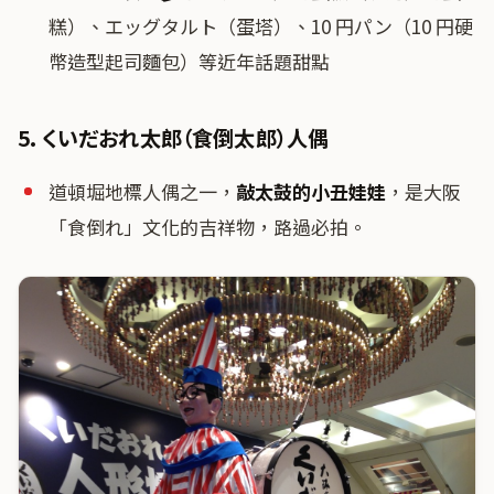
糕）、エッグタルト（蛋塔）、10 円パン（10 円硬
幣造型起司麵包）等近年話題甜點
5. くいだおれ太郎（食倒太郎）人偶
道頓堀地標人偶之一，
敲太鼓的小丑娃娃
，是大阪
「食倒れ」文化的吉祥物，路過必拍。