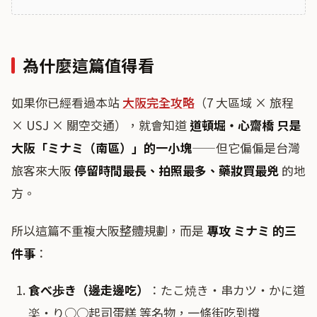
為什麼這篇值得看
如果你已經看過本站
大阪完全攻略
（7 大區域 × 旅程
× USJ × 關空交通），就會知道
道頓堀・心齋橋 只是
大阪「ミナミ（南區）」的一小塊
——但它偏偏是台灣
旅客來大阪
停留時間最長、拍照最多、藥妝買最兇
的地
方。
所以這篇不重複大阪整體規劃，而是
專攻 ミナミ 的三
件事
：
食べ歩き（邊走邊吃）
：たこ焼き・串カツ・かに道
楽・り○○起司蛋糕 等名物，一條街吃到撐