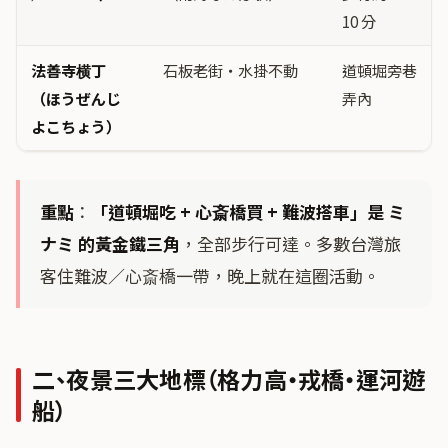
10 分
法善寺横丁
石板老街・水掛不動
道頓堀旁巷
（ほうぜんじ
弄內
よこちょう）
重點
：
「道頓堀吃 + 心斎橋買 + 難波搭車」是 ミ
ナミ 的黃金鐵三角
，全部步行可達。多數台灣旅
客住難波／心斎橋一帶，晚上就在這圈活動。
二、夜景三大地標（格力高・戎橋・運河遊
船）