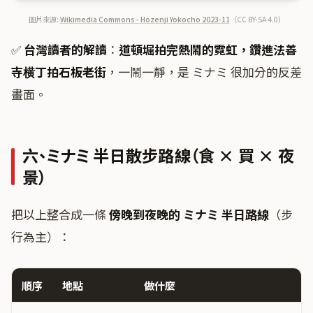
圖片來源:
Wikimedia Commons - Hozenji Yokocho 2023-11
（CC BY-SA 4.0）
✅
台灣讀者的解讀
：
道頓堀拍完熱鬧的霓虹，鑽進法善
寺横丁拍石板老街
，一鬧一靜，是 ミナミ 很加分的反差
畫面。
六、ミナミ 半日散步路線（食 × 買 × 夜
景）
把以上整合成一條
傍晚到夜晚的 ミナミ 半日路線
（步
行為主）：
順序
地點
做什麼