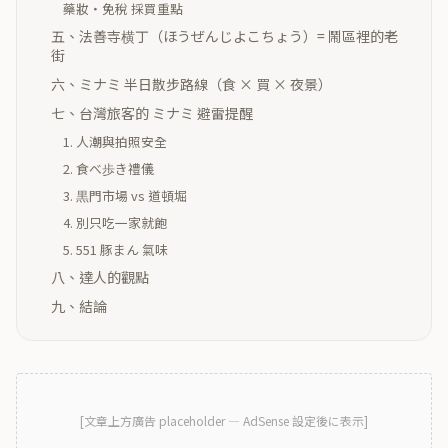
藥妝・免稅 採買重點
五、法善寺横丁（ほうぜんじよこちょう）= 鬧區裡的老
街
六、ミナミ 半日散步路線（食 × 買 × 夜景）
七、台灣旅客的 ミナミ 避雷提醒
1. 人潮與拍照安全
2. 食べ歩き禮儀
3. 黒門市場 vs 道頓堀
4. 別只吃一家就飽
5. 551 豚まん 氣味
八、達人的觀點
九、結論
[
文章上方廣告
placeholder — AdSense 設定後に表示]