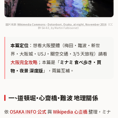
圖片來源:
Wikimedia Commons - Dotonbori, Osaka, at night, November 2016
（CC
BY-SA 4.0, by Martin Falbisoner）
本篇定位
：想看大阪整體（梅田・難波・新世
界・大阪城・USJ・關空交通・3/5 天旅程）請看
大阪完全攻略
；本篇是「
ミナミ 食べ歩き・買
物・夜景 深度版
」，兩篇互補。
一、道頓堀・心齋橋・難波 地理關係
依
OSAKA INFO 公式
與
Wikipedia 心斎橋
整理，ミナ