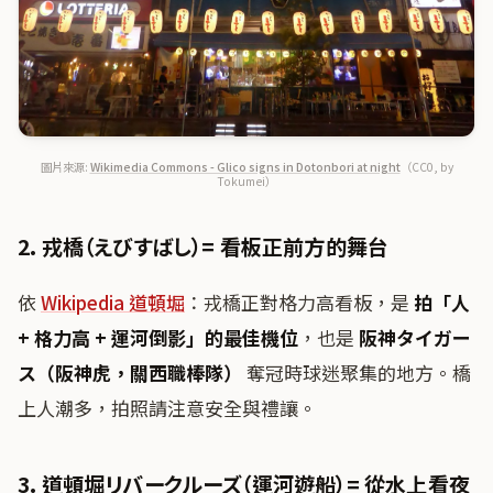
圖片來源:
Wikimedia Commons - Glico signs in Dotonbori at night
（CC0, by
Tokumei）
2. 戎橋（えびすばし）= 看板正前方的舞台
依
Wikipedia 道頓堀
：戎橋正對格力高看板，是
拍「人
+ 格力高 + 運河倒影」的最佳機位
，也是
阪神タイガー
ス（阪神虎，關西職棒隊）
奪冠時球迷聚集的地方。橋
上人潮多，拍照請注意安全與禮讓。
3. 道頓堀リバークルーズ（運河遊船）= 從水上看夜