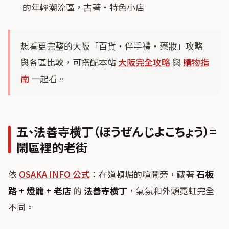
的年輕潮流區，古著・特色小店
想看更完整的大阪「百貨・伴手禮・藥妝」攻略
與各區比較，可搭配本站
大阪完全攻略
與
購物指
南
一起看。
五、法善寺横丁（ほうぜんじよこちょう）=
鬧區裡的老街
依
OSAKA INFO 公式
：在道頓堀的喧鬧旁，藏著
石板
路 + 燈籠 + 老店
的
法善寺横丁
，氣氛和外頭霓虹完全
不同。