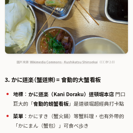
圖片來源:
Wikimedia Commons - Kushikatsu Shinsekai
（CC BY 2.0）
3. かに道楽（蟹道樂）= 會動的大蟹看板
地標
：
かに道楽（Kani Doraku）道頓堀本店
門口
巨大的「
會動的螃蟹看板
」是道頓堀超經典打卡點
菜單
：かにすき（蟹火鍋）等蟹料理，也有外帶的
「かにまん（蟹包）」可食べ歩き