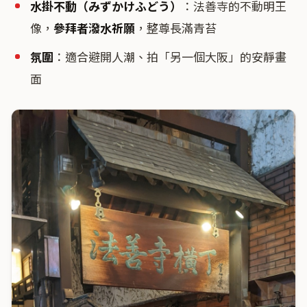
水掛不動（みずかけふどう）
：法善寺的不動明王
像，
參拜者潑水祈願
，整尊長滿青苔
氛圍
：適合避開人潮、拍「另一個大阪」的安靜畫
面