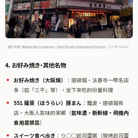
圖片來源:
Wikimedia Commons - Kani Doraku Dotombori honten
（CC BY-SA 4.0）
4. お好み焼き・其他名物
お好み焼き（大阪燒）
：道頓堀・法善寺一帶名店
多（如「三平」等），坐下來吃的份量料理
551 蓬萊（ほうらい）豚まん
：難波・道頓堀有
店，大阪人氣味的家鄉（
氣味濃，新幹線・飛機內
食用是禁忌
）
スイーツ食べ歩き
：り○○起司蛋糕（現烤起司蛋