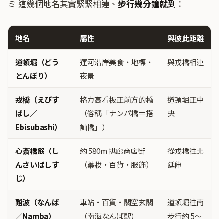
ミ 這幾個地名其實緊緊相連、
步行幾分鐘就到
：
地名
屬性
與彼此距離
道頓堀（どう
運河沿岸美食・地標・
與戎橋相連
とんぼり）
夜景
戎橋（えびす
格力高看板正前方的橋
道頓堀正中
ばし／
（俗稱「ナンパ橋＝搭
央
Ebisubashi）
訕橋」）
心斎橋筋（し
約 580m 拱廊商店街
從戎橋往北
んさいばしす
（藥妝・百貨・服飾）
延伸
じ）
難波（なんば
車站・百貨・關空玄關
道頓堀往南
／Namba）
（南海なんば駅）
步行約 5〜