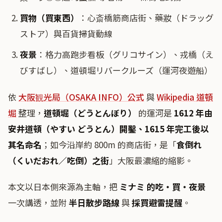
買物（買東西）
：心斎橋筋商店街、藥妝（ドラッグ
ストア）與百貨掃貨動線
夜景
：格力高跑步看板（グリコサイン）、戎橋（え
びすばし）、道頓堀リバークルーズ（運河夜遊船）
依
大阪観光局（OSAKA INFO）公式
與
Wikipedia 道頓
堀
整理，
道頓堀（どうとんぼり）
的運河是
1612 年由
安井道頓（やすい どうとん）開鑿、1615 年完工後以
其名命名
；如今沿岸約 800m 的商店街，是「
食倒れ
（くいだおれ／吃倒）之街
」大阪最濃縮的縮影。
本文以日本側來源為主軸，把
ミナミ 的吃・買・夜景
一次講透，並附
半日散步路線
與
採買避雷提醒
。