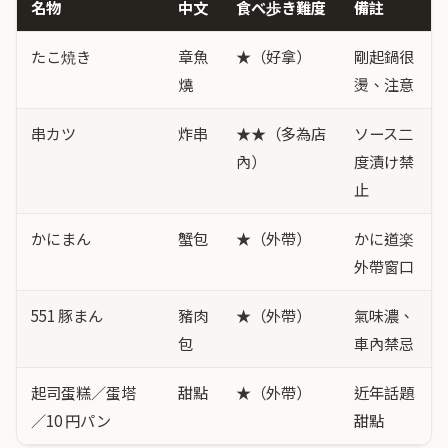
名物
中文
食べ歩き難度
備註
たこ焼き
章魚
★（好拿）
剛起鍋很
燒
燙、注意
串カツ
炸串
★★（多為店
ソース二
內）
度漬け禁
止
かにまん
蟹包
★（外帶）
かに道楽
外帶窗口
551 豚まん
豬肉
★（外帶）
氣味濃、
包
車內禁忌
起司蛋糕／蛋塔
甜點
★（外帶）
近年話題
／10 円パン
甜點