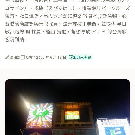
物（藥妝・百貨掃貨）與夜景**」：格力高跑步看板（グリ
コサイン）・戎橋（えびすばし）・道頓堀リバークルーズ
夜景、たこ焼き／串カツ／かに道楽 等食べ歩き名物、心
斎橋筋商店街與藥妝採買、法善寺横丁老街，並提供 半日
散步路線 與 採買・避雷 提醒，幫想專攻 ミナミ 的台灣旅
客玩到精。
編輯部
發布：
2026 年 6 月 13 日
出典已查證