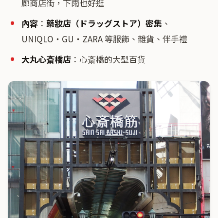
廊商店街，下雨也好逛
內容
：
藥妝店（ドラッグストア）密集
、
UNIQLO・GU・ZARA 等服飾、雜貨、伴手禮
大丸心斎橋店
：心斎橋的大型百貨