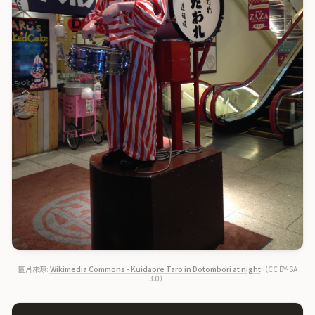
圖片來源:
Wikimedia Commons - Kuidaore Taro in Dotombori at night
（CC BY-SA
3.0）