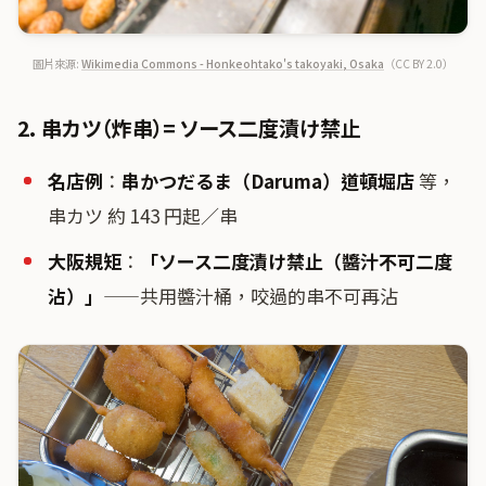
圖片來源:
Wikimedia Commons - Honkeohtako's takoyaki, Osaka
（CC BY 2.0）
2. 串カツ（炸串）= ソース二度漬け禁止
名店例
：
串かつだるま（Daruma）道頓堀店
等，
串カツ 約 143 円起／串
大阪規矩
：
「ソース二度漬け禁止（醬汁不可二度
沾）」
——共用醬汁桶，咬過的串不可再沾