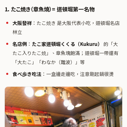
1. たこ焼き（章魚燒）= 道頓堀第一名物
大阪發祥
：たこ焼き 是大阪代表小吃，道頓堀名店
林立
名店例
：
たこ家道頓堀くくる（Kukuru）
的「大
たこ入りたこ焼」、章魚塊飽滿；道頓堀一帶還有
「大たこ」「わなか（難波）」等
食べ歩き吃法
：一盒邊走邊吃，注意剛起鍋很燙