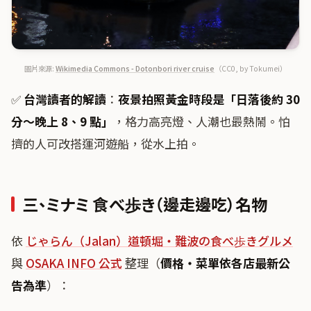
圖片來源:
Wikimedia Commons - Dotonbori river cruise
（CC0, by Tokumei）
✅
台灣讀者的解讀
：
夜景拍照黃金時段是「日落後約 30
分〜晚上 8、9 點」
，格力高亮燈、人潮也最熱鬧。怕
擠的人可改搭運河遊船，從水上拍。
三、ミナミ 食べ歩き（邊走邊吃）名物
依
じゃらん（Jalan）道頓堀・難波の食べ歩きグルメ
與
OSAKA INFO 公式
整理（
價格・菜單依各店最新公
告為準
）：