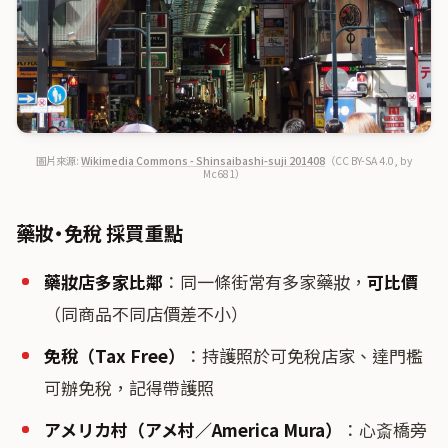
圖片來源:
Wikimedia Commons - Shinsaibashi-suji 201408
（CC BY-SA 4.0, by
Mc681）
藥妝・免稅 採買重點
藥妝店多家比鄰
：同一條街常有多家藥妝，
可比價
（同商品不同店價差不小）
免稅（Tax Free）
：持護照於可免稅店家、達門檻
可辦免稅，記得帶護照
アメリカ村（アメ村／America Mura）
：心斎橋旁