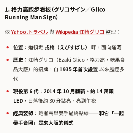
1. 格力高跑步看板（グリコサイン／Glico
Running Man Sign）
依
Yahoo!トラベル
與
Wikipedia 江崎グリコ
整理：
位置
：道頓堀
戎橋（えびすばし）
畔，面向運河
歷史
：江崎グリコ（Ezaki Glico，格力高，糖果食
品大廠）的招牌，自
1935 年首次設置
以來歷經多
代
現役第 6 代
：
2014 年 10 月翻新、約 14 萬顆
LED
，日落後約 30 分點亮、亮到午夜
經典姿勢
：跑者高舉雙手過終點線——
和它「一起
舉手合照」是來大阪的儀式