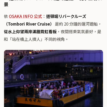
景
依
OSAKA INFO 公式
：
道頓堀リバークルーズ
（Tombori River Cruise）
是約 20 分鐘的運河遊船，
從水上仰望兩岸滿牆霓虹看板
，夜間搭乘氣氛最好，是
和「站在橋上人擠人」不同的視角。