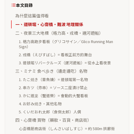
本文目錄
為什麼這篇值得看
一、道頓堀・心齋橋・難波 地理關係
二、夜景三大地標（格力高・戎橋・運河遊船）
1. 格力高跑步看板（グリコサイン／Glico Running Man
Sign）
2. 戎橋（えびすばし）= 看板正前方的舞台
3. 道頓堀リバークルーズ（運河遊船）= 從水上看夜景
三、ミナミ 食べ歩き（邊走邊吃）名物
1. たこ焼き（章魚燒）= 道頓堀第一名物
2. 串カツ（炸串）= ソース二度漬け禁止
3. かに道楽（蟹道樂）= 會動的大蟹看板
4. お好み焼き・其他名物
5. くいだおれ太郎（食倒太郎）人偶
四、心齋橋 買物（藥妝・百貨・商店街）
心斎橋筋商店街（しんさいばしすじ）= 約 580m 拱廊街