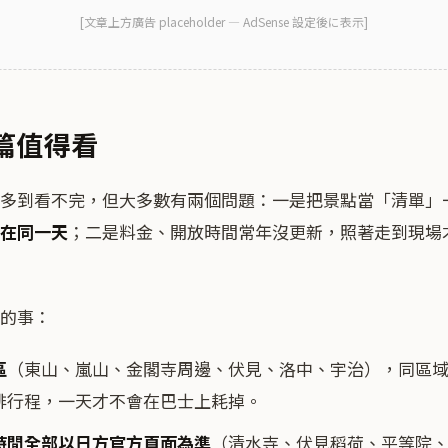
[
文章上方廣告
placeholder — AdSense 設定後に表示]
篇值得看
多到看不完，但大多數有兩個問題：一是把景點當「清單」
在同一天
；二是料金、開放時間常年沒更新，照著走到現場才
的事：
區
（東山、嵐山、金閣寺周邊、伏見、洛中、宇治），同區
排行程，一天才不會在巴士上耗掉。
時間全部以日方官方頁面為準
（清水寺、伏見稻荷、平等院