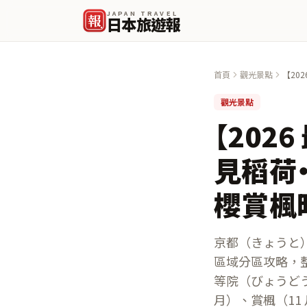
JAPAN TRAVEL
報
日本旅遊報
首頁
觀光景點
【20
玩法 
觀光景點
【202
見稻荷・
櫻賞楓
京都（きょうと
區域分區攻略，
等院（びょうど
月）、賞楓（11