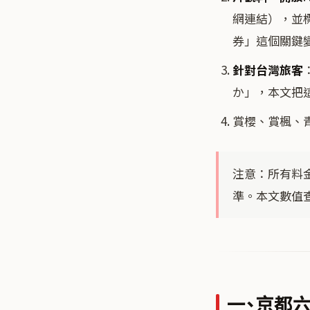
網連結），並標明
券」這個關鍵
針對台灣旅客
か」，本文把
賞櫻、賞楓、
注意：所有料
準。本文數值查證
一、京都六