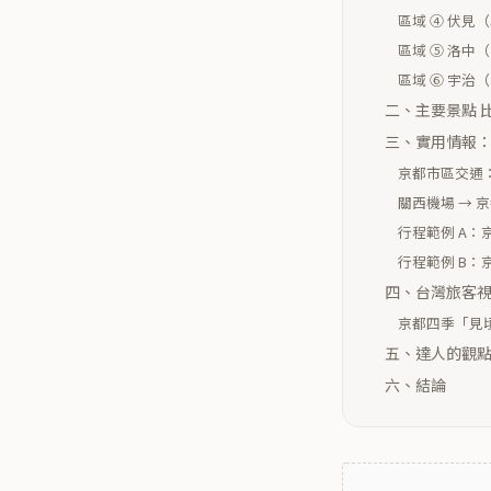
區域 ④ 伏見
區域 ⑤ 洛中
區域 ⑥ 宇治
二、主要景點 比
三、實用情報：交通
京都市區交通：
關西機場 → 
行程範例 A：京
行程範例 B：
四、台灣旅客視點
京都四季「見
五、達人的觀
六、結論