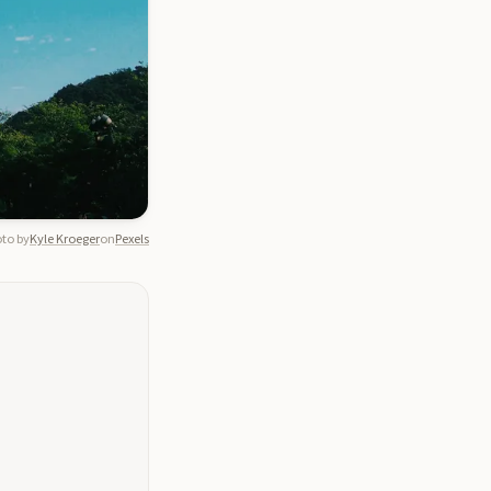
to by
Kyle Kroeger
on
Pexels