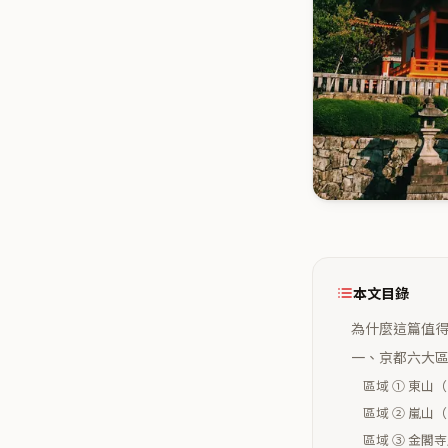
本文目錄
為什麼這篇值
一、京都六大區
區域 ① 東山
區域 ② 嵐山
區域 ③ 金閣