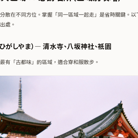
分散在不同方位。掌握「同一區域一起走」是省時關鍵。以
出處。
（ひがしやま）— 清水寺、八坂神社、祇園
最有「古都味」的區域，適合穿和服散步。