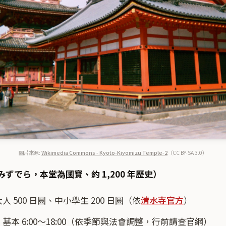
圖片來源:
Wikimedia Commons - Kyoto-Kiyomizu Temple-2
（CC BY-SA 3.0）
ずでら，本堂為國寶、約 1,200 年歷史）
 500 日圓、中小學生 200 日圓（依
清水寺官方
）
基本 6:00～18:00（依季節與法會調整，行前請查官網）