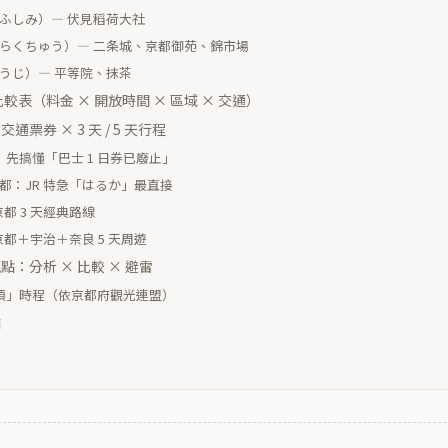
（ふしみ）— 伏見稻荷大社
（らくちゅう）— 二条城、京都御苑、錦市場
（うじ）— 平等院、抹茶
較表（料金 × 開放時間 × 區域 × 交通）
票券 × 3 天 / 5 天行程
先搞懂「巴士 1 日券已廢止」
京都：JR 特急「はるか」最直接
都 3 天經典路線
京都＋宇治＋奈良 5 天周遊
：分析 × 比較 × 避雷
頃」時程（依京都府觀光連盟）
點