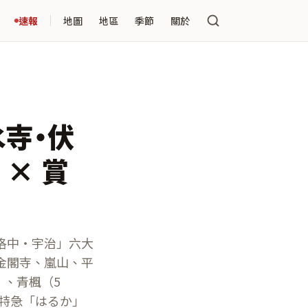
速報
地圖
地區
季節
關於
水寺・伏
 × 賞
洛中・宇治」六大
金閣寺、嵐山、平
）、青楓（5
 特急「はるか」