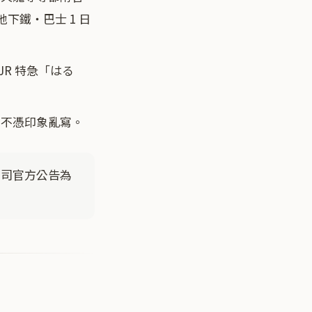
地下鐵・巴士 1 日
R 特急「はる
，不憑印象亂寫。
公司官方公告為