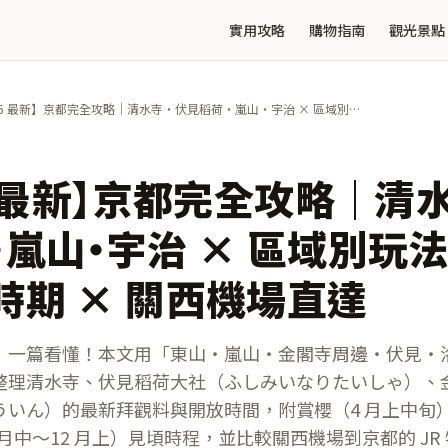
實用攻略
購物指南
觀光景點
26 最新】京都完全攻略｜清水寺・伏見稻荷・嵐山・宇治 × 區域別
× 賞櫻賞楓時期 × 關西機場直達
6 最新】京都完全攻略｜清
嵐山・宇治 × 區域別玩法
時期 × 關西機場直達
）一篇看懂！本文用「東山・嵐山・金閣寺周邊・伏見・
整理清水寺、伏見稻荷大社（ふしみいなりたいしゃ）、
ういん）的最新拜觀料與開放時間，附賞櫻（4 月上中旬
 月中～12 月上）見頃時程，並比較關西機場到京都的 JR