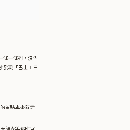
一條一條列，沒告
發現「巴士 1 日
域的景點本來就走
、天龍寺等都附官