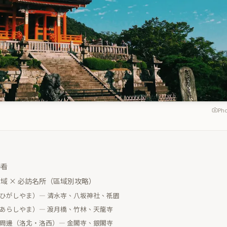
Pho
得看
域 × 必訪名所（區域別攻略）
（ひがしやま）— 清水寺、八坂神社、祇園
（あらしやま）— 渡月橋、竹林、天龍寺
寺周邊（洛北・洛西）— 金閣寺、銀閣寺