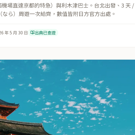
關西機場直達京都的特急）與利木津巴士。台北出發、3 天 /
（なら）周遊一次給齊，數值皆附日方官方出處。
26 年 5 月 30 日
出典已查證