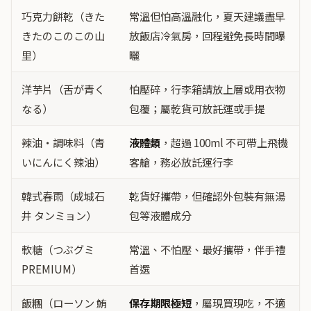
巧克力餅乾（きた
常溫但怕高溫融化，夏天建議盡早
きたのこのこの山
放飯店冷氣房，回程避免長時間曝
里）
曬
洋芋片（舌が青く
怕壓碎，行李箱請放上層或用衣物
なる）
包覆；屬乾貨可放託運或手提
辣油・調味料（青
液體類
，超過 100ml 不可帶上飛機
いにんにく辣油）
客艙，務必放託運行李
韓式春雨（成城石
乾貨好攜帶，但確認外包裝有無湯
井 タンミョン）
包等液體成分
軟糖（つぶグミ
常溫、不怕壓、最好攜帶，伴手禮
PREMIUM）
首選
飯糰（ローソン 鮪
保存期限極短
，屬現買現吃，不適