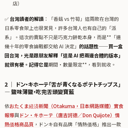
店）
✅
台灣讀者的解讀
：「香菇 vs 竹筍」這兩款在台灣的
日系零食架上也很常見，許多台灣人也有自己的「派
系」。這次的賣點不只是巧克力餅乾本身，而是**「連
幾十年的零食論戰都交給 AI 決定」
的話題性——買一盒
回台灣，光是跟朋友解釋「這是 AI 把兩邊合體的版本」
就很有梗。記得它是
期間・數量限定**，看到就收。
2 ｜ ドン・キホーテ「舌が青くなるポテトチップス」
— 鹽味薄鹽，吃完舌頭變寶藍
依
おたくま経済新聞（Otakuma，日本網路媒體）實食
報導
與
ドン・キホーテ（唐吉訶德／Don Quijote）情
熱価格商品頁
，ドンキ自有品牌「情熱価格」推出一款