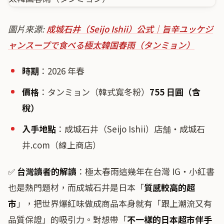
圖片來源:
成城石井（Seijo Ishii）公式｜旨辛ユッケジ
ャンスープで食べる極太韓国春雨（タンミョン）
時期
：2026 年春
價格
：タンミョン（韓式寬冬粉）
755 日圓（含
稅）
入手地點
：成城石井（Seijo Ishii）店舗・成城石
井.com（線上商店）
✅
台灣讀者的解讀
：極太春雨這幾年在台灣 IG・小紅書
也是熱門題材，而成城石井是日本「
質感較高的超
市
」，把世界爆紅味做成商品本身就有「跟上潮流又有
品質保證」的吸引力。對想帶「
不一樣的日本超市伴手