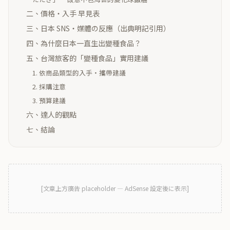
二、價格・入手 早見表
三、日本 SNS・媒體の反應（出典明記引用）
四、為什麼日本一直生出變種食品？
五、台灣旅客的「變種食品」實用建議
1. 依商品類型的入手・攜帶建議
2. 採購注意
3. 預算建議
六、達人的觀點
七、結論
[
文章上方廣告
placeholder — AdSense 設定後に表示]