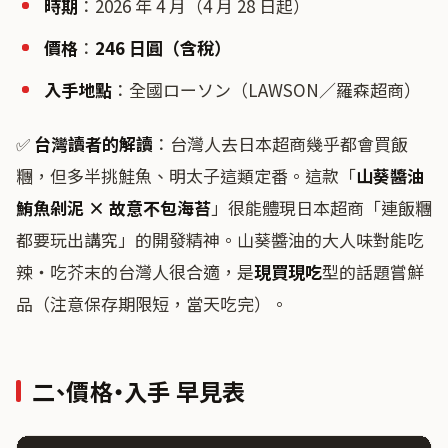
時期
：2026 年 4 月（4 月 28 日起）
價格
：
246 日圓（含稅）
入手地點
：全國ローソン（LAWSON／羅森超商）
✅
台灣讀者的解讀
：台灣人去日本超商幾乎都會買飯
糰，但多半挑鮭魚、明太子這類定番。這款「
山葵醬油
鮪魚剁泥 × 故意不包海苔
」很能體現日本超商「連飯糰
都要玩出講究」的開發精神。山葵醬油的大人味對能吃
辣・吃芥末的台灣人很合適，是
現買現吃
型的話題嘗鮮
品（注意保存期限短，當天吃完）。
二、價格・入手 早見表