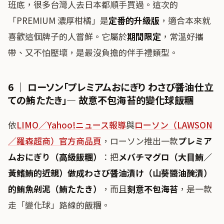
班底，很多台灣人去日本都順手買過。這次的
「PREMIUM 濃厚柑橘」是
定番的升級版
，適合本來就
喜歡這個牌子的人嘗鮮。它屬於
期間限定
，常溫好攜
帶、又不怕壓壞，是最沒負擔的伴手禮類型。
6 ｜ ローソン「プレミアムおにぎり わさび醤油仕立
ての鮪たたき」— 故意不包海苔的變化球飯糰
依
LIMO／Yahoo!ニュース報導
與
ローソン（LAWSON
／羅森超商）官方商品頁
，ローソン推出一款
プレミア
ムおにぎり（高級飯糰）
：把
メバチマグロ（大目鮪／
黃鰭鮪的近親）
做成
わさび醤油漬け（山葵醬油醃漬）
的鮪魚剁泥（鮪たたき）
，而且
刻意不包海苔
，是一款
走「變化球」路線的飯糰。