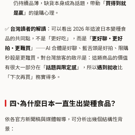
仍持續品薄，缺貨本身成為話題，帶動「
買得到就
是贏
」的搶購心理。
✅
台灣讀者的解讀
：可以看出 2026 年這波日本變種食
品的共同點，不是「更好吃」，而是「
更好聊・更好
拍・更難買
」——AI 合體是好聊、藍舌頭是好拍、限購
秒殺是更難買。對台灣旅客的啟示是：這類商品的價值
有很大一部分在「
話題與限定感
」，所以
遇到就收
比
「下次再買」務實得多。
四、為什麼日本一直生出變種食品？
依各官方新聞稿與媒體報導，可分析出幾個結構性背
景：