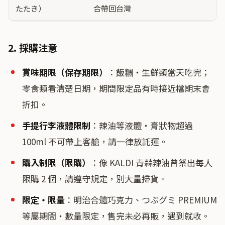
たたき）
合帶回台灣
2. 採購注意
賞味期限（保存期限）
：飯糰・生鮮類當天吃完；
零食類看清楚日期，期間限定品有時接近檔期末會
折扣。
手提行李液體限制
：辣油等液體・膏狀物超過
100ml 不可帶上客艙，請一律放託運。
購入制限（限購）
：像 KALDI 青蒜辣油曾祭出每人
限購 2 個，請遵守規定，別大量掃貨。
限定・限量
：明治合體巧克力、つぶグミ PREMIUM
等屬期間・數量限定，售完未必再販，遇到就收。