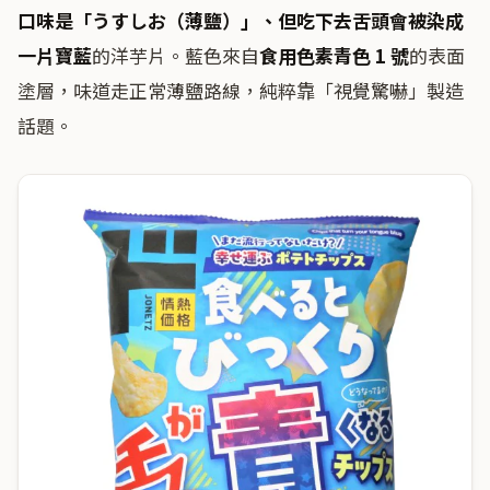
口味是「うすしお（薄鹽）」、但吃下去舌頭會被染成
一片寶藍
的洋芋片。藍色來自
食用色素青色 1 號
的表面
塗層，味道走正常薄鹽路線，純粹靠「視覺驚嚇」製造
話題。