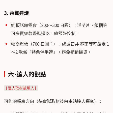
3. 預算建議
銅板話題零食（200〜300 日圓）：洋芋片、飯糰等
可多買幾款邊逛邊吃，總額好控制。
較高單價（700 日圓↑）：成城石井 春雨等可鎖定 1
〜2 款當「特色伴手禮」，避免衝動掃貨。
六、達人的觀點
[達人取材後填入]
可能的撰寫方向（待實際取材後由本站達人撰寫）：