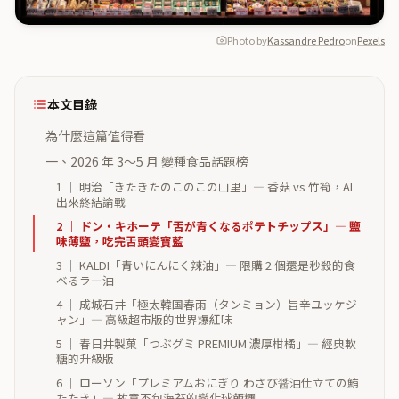
Photo by
Kassandre Pedro
on
Pexels
本文目錄
為什麼這篇值得看
一、2026 年 3〜5 月 變種食品話題榜
1 ｜ 明治「きたきたのこのこの山里」— 香菇 vs 竹筍，AI
出來終結論戰
2 ｜ ドン・キホーテ「舌が青くなるポテトチップス」— 鹽
味薄鹽，吃完舌頭變寶藍
3 ｜ KALDI「青いにんにく辣油」— 限購 2 個還是秒殺的食
べるラー油
4 ｜ 成城石井「極太韓国春雨（タンミョン）旨辛ユッケジ
ャン」— 高級超市版的世界爆紅味
5 ｜ 春日井製菓「つぶグミ PREMIUM 濃厚柑橘」— 經典軟
糖的升級版
6 ｜ ローソン「プレミアムおにぎり わさび醤油仕立ての鮪
たたき」— 故意不包海苔的變化球飯糰