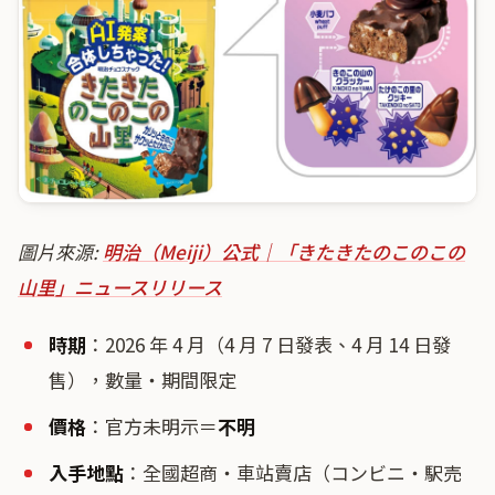
圖片來源:
明治（Meiji）公式｜「きたきたのこのこの
山里」ニュースリリース
時期
：2026 年 4 月（4 月 7 日發表、4 月 14 日發
售），數量・期間限定
價格
：官方未明示＝
不明
入手地點
：全國超商・車站賣店（コンビニ・駅売