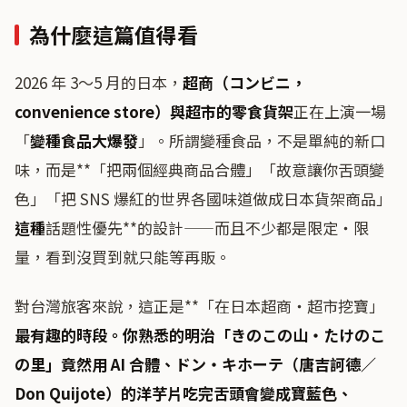
為什麼這篇值得看
2026 年 3〜5 月的日本，
超商（コンビニ，
convenience store）與超市的零食貨架
正在上演一場
「
變種食品大爆發
」。所謂變種食品，不是單純的新口
味，而是**「把兩個經典商品合體」「故意讓你舌頭變
色」「把 SNS 爆紅的世界各國味道做成日本貨架商品」
這種
話題性優先**的設計——而且不少都是限定・限
量，看到沒買到就只能等再販。
對台灣旅客來說，這正是**「在日本超商・超市挖寶」
最有趣的時段。你熟悉的明治「きのこの山・たけのこ
の里」竟然用 AI 合體、ドン・キホーテ（唐吉訶德／
Don Quijote）的洋芋片吃完舌頭會變成寶藍色、