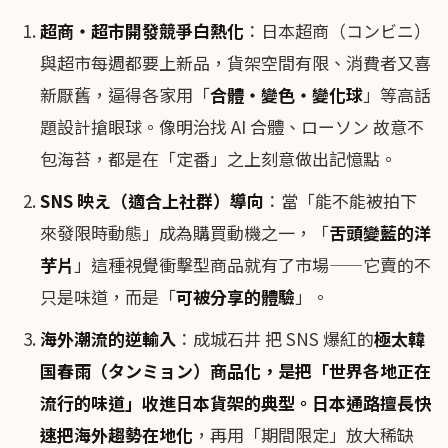
超商・超市開發競爭白熱化
：日本超商（コンビニ）
與超市每週都要上新品，貨架空間有限、消費者又喜
新厭舊，逼得各家用「
合體・變色・變化球
」等高話
題設計搶眼球。像明治找 AI 合體、ローソン 故意不
包海苔，都是在「定番」之上刻意做出記憶點。
SNS 映え（適合上社群）導向
：當「能不能被拍下
來發限時動態」成為購買動機之一，「
舌頭變藍的洋
芋片
」這種視覺衝擊型商品就有了市場——它賣的不
只是味道，而是「
可被分享的體驗
」。
海外潮流的逆輸入
：成城石井 把 SNS 爆紅的
極太韓
国春雨（タンミョン）
商品化，是把「世界各地正在
流行的味道」收進日本貨架的典型。日本通路擅長
快
速把海外趨勢在地化
，再用「期間限定」放大稀缺