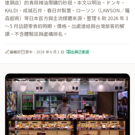
連鎖店）的青蒜辣油限購仍秒殺。本文以明治、ドンキ、
KALDI、成城石井、春日井製菓、ローソン（LAWSON／羅
森超商）等日本官方與主流媒體來源，整理 6 款 2026 年 3
〜5 月話題零食的時期・價格・出處連結與台灣旅客的解
讀，不含體驗談與虛構排名。
編輯部
發布：
2026 年 6 月 1 日
出典已查證