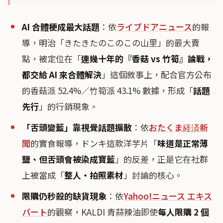
AI 合體梗成最大話題
：依
ライブドアニュース
的報
導，明治「きたきたのこのこの山里」的最大賣
點，被定位在「
連幾十年的『香菇 vs 竹筍』論戰，
都交給 AI 來合體解決
」這個敘事上，配合官方公布
的香菇派 52.4%／竹筍派 43.1% 數據，形成「
話題
先行
」的行銷現象。
「舌頭變藍」靠視覺話題擴散
：依
おたくま経済新
聞
的實食報導，ドンキ這款洋芋片「
味道是正常薄
鹽、但舌頭會被染成寶藍
」的反差，正是它在社群
上被當成「
整人・拍照素材
」討論的核心。
限購仍秒殺的缺貨現象
：依
Yahoo!ニュース エキス
パート
的觀察，KALDI 青蒜辣油即使
每人限購 2 個