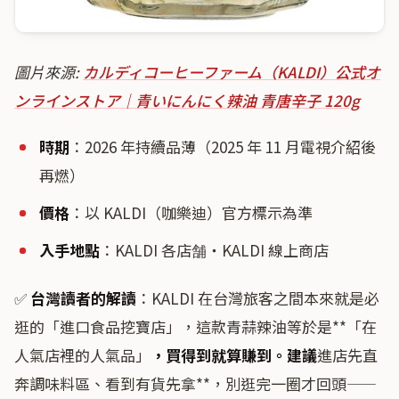
圖片來源:
カルディコーヒーファーム（KALDI）公式オ
ンラインストア｜青いにんにく辣油 青唐辛子 120g
時期
：2026 年持續品薄（2025 年 11 月電視介紹後
再燃）
價格
：以 KALDI（咖樂迪）官方標示為準
入手地點
：KALDI 各店舗・KALDI 線上商店
✅
台灣讀者的解讀
：KALDI 在台灣旅客之間本來就是必
逛的「進口食品挖寶店」，這款青蒜辣油等於是**「在
人氣店裡的人氣品」
，買得到就算賺到。建議
進店先直
奔調味料區、看到有貨先拿**，別逛完一圈才回頭——