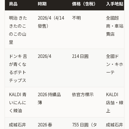
商品
時期
價格（含稅）
入手地點
明治 きた
2026/4（4/14
不明
全國超
きたのこ
發售）
商・車站
のこの山
賣店
里
ドンキ 舌
2026/4
214 日圓
全國ド
が青くな
ン・キホ
るポテト
ーテ
チップス
KALDI 青
2026 持續品
依官方標示
KALDI
いにんに
薄
店舗・線
く辣油
上
成城石井
2026 春
755 日圓（タ
成城石井