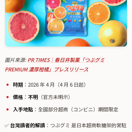
圖片來源:
PR TIMES｜春日井製菓「つぶグミ
PREMIUM 濃厚柑橘」プレスリリース
時期
：2026 年 4 月（4 月 6 日起）
價格
：
不明
（官方未明示）
入手地點
：全國部分超商（コンビニ）期間限定
✅
台灣讀者的解讀
：つぶグミ 是日本超商軟糖架的常駐