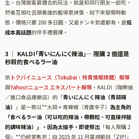
生。台灣旅客最適合的玩法，就是和同行朋友一起吃，
然後互相吐舌頭看誰的藍得更誇張、拍下來發限時動
態。價格只要 200 多日圓、又是ドンキ到處都有，是
低
成本高話題
的伴手禮選擇。
3 ｜ KALDI「青いにんにく辣油」— 限購 2 個還是
秒殺的食べるラー油
依
トクバイニュース（Tokubai，特賣情報媒體）報導
與
Yahoo!ニュース エキスパート報導
，KALDI（咖樂迪
／進口食品連鎖店）的「
青いにんにく辣油（青蒜辣
油）
」是一款以**大蒜＋青辣椒（青唐辛子）
為主角的
「
食べるラー油（可以吃的辣油，帶顆粒、可直接拌飯
的調味辣油）
」。因為太搶手，即使祭出
「每人限購 2
個」**仍經常售完；自 2025 年 11 月電視節目「ZIP!」