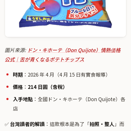
圖片來源:
ドン・キホーテ（Don Quijote）情熱価格
公式｜舌が青くなるポテトチップス
時期
：2026 年 4 月（4 月 15 日有實食報導）
價格
：
214 日圓（含稅）
入手地點
：全國ドン・キホーテ（Don Quijote）各
店
✅
台灣讀者的解讀
：這款根本是為了「
拍照・整人
」而