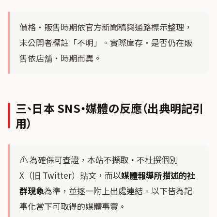
價格・販售時期依官方新聞稿與通路標示整理，
未公開者標註「不明」。實際庫存・是否仍在販
售依店舗・時期而異。
三、日本 SNS・媒體の反應（出典明記引
用）
⚠️ 為確保可查證，本站不擷取・不杜撰個別
X（旧 Twitter）貼文，而以
媒體報導所描述的社
群現象
為準，並逐一附上出處連結。以下皆為記
事化當下可取得的媒體事實。