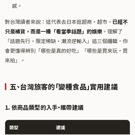
感。
對台灣讀者來說：這代表去日本逛超商・超市，
已經不
只是補貨，而是一種「看當季話題」的娛樂
。理解了
「話題先行・限定稀缺・潮流逆輸入」這三個邏輯，你
會更懂得辨別「哪些是真的好吃」「哪些是買來玩・買
來拍」。
五、台灣旅客的「變種食品」實用建議
1. 依商品類型的入手・攜帶建議
類型
建議