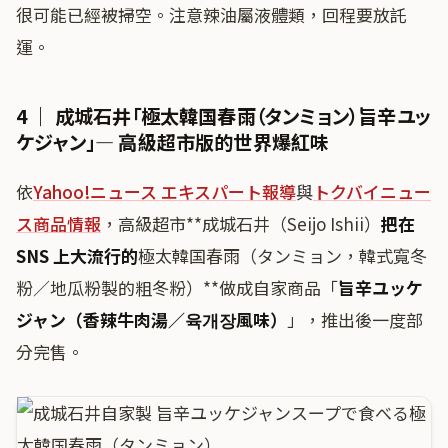
很可能已經被掃空。注意辣油屬液體類，回程要放託
運。
4 ｜ 成城石井「極太韓国春雨（タンミョン）旨辛ユッ
ケジャン」— 高級超市版的世界爆紅味
依
Yahoo!ニュース エキスパート報導
與
トクバイニュー
ス商品情報
，高級超市**成城石井（Seijo Ishii）
把在
SNS 上大流行的
極太韓国春雨（タンミョン，韓式寬冬
粉／地瓜粉製的粗冬粉）**做成自家商品「
旨辛ユッケ
ジャン（香辣牛肉湯／육개장風味）
」，推出後一度部
分完售。