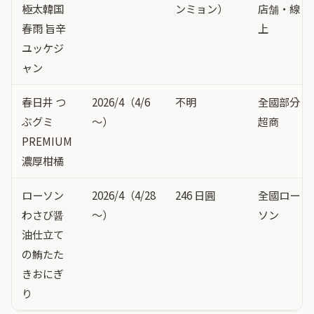
極太韓国
ンミョン）
店舗・線
春雨 旨辛
上
ユッケジ
ャン
春日井 つ
2026/4（4/6
不明
全國部分
ぶグミ
〜）
超商
PREMIUM
濃厚柑橘
ローソン
2026/4（4/28
246 日圓
全國ロー
わさび醤
〜）
ソン
油仕立て
の鮪たた
きおにぎ
り