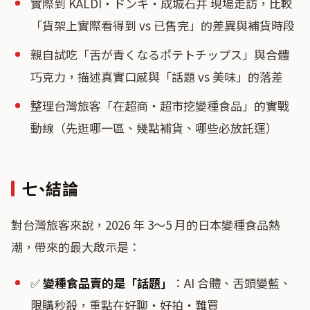
實際到 KALDI・ドンキ・成城石井 現場走訪，比較
「貨架上實際看得到 vs 已售完」的差異與補貨時段
親自試吃「舌が青くなるポテトチップス」與合體
巧克力，描述真實口感與「話題 vs 美味」的落差
整理台灣旅客「在超商・超市挖變種食品」的實戰
動線（先逛哪一區、幾點補貨、哪些必放託運）
七、結論
對台灣旅客來說，2026 年 3〜5 月的日本變種食品熱
潮，帶來的最大啟示是：
✅
變種食品賣的是「話題」
：AI 合體、舌頭變藍、
限購秒殺，重點在好聊・好拍・難買