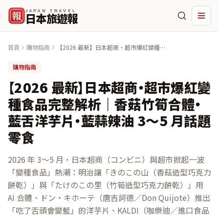
JAPAN TRAVEL
報
日本旅遊報
首頁
購物指南
【2026 最新】日本超商・超市爆紅變種食
品完整解析｜香菇竹筍合體・藍舌洋芋片・
藍蒜辣油 3〜5 月話題零食
購物指南
【2026 最新】日本超商・超市爆紅變
種食品完整解析｜香菇竹筍合體・
藍舌洋芋片・藍蒜辣油 3〜5 月話題
零食
2026 年 3〜5 月，日本超商（コンビニ）與超市掀起一波
「變種食品」熱潮：明治讓「きのこの山（香菇造型巧克力
餅乾）」與「たけのこの里（竹筍造型巧克力餅乾）」用
AI 合體、ドン・キホーテ（唐吉訶德／Don Quijote）推出
「吃了舌頭會變藍」的洋芋片、KALDI（咖樂迪／進口食品