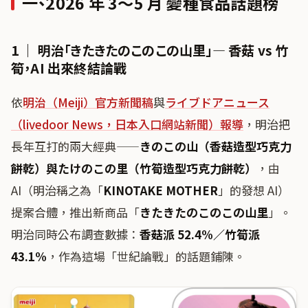
一、2026 年 3〜5 月 變種食品話題榜
1 ｜ 明治「きたきたのこのこの山里」— 香菇 vs 竹
筍，AI 出來終結論戰
依
明治（Meiji）官方新聞稿
與
ライブドアニュース
（livedoor News，日本入口網站新聞）報導
，明治把
長年互打的兩大經典——
きのこの山（香菇造型巧克力
餅乾）
與
たけのこの里（竹筍造型巧克力餅乾）
，由
AI（明治稱之為「
KINOTAKE MOTHER
」的發想 AI）
提案合體，推出新商品「
きたきたのこのこの山里
」。
明治同時公布調查數據：
香菇派 52.4%／竹筍派
43.1%
，作為這場「世紀論戰」的話題鋪陳。