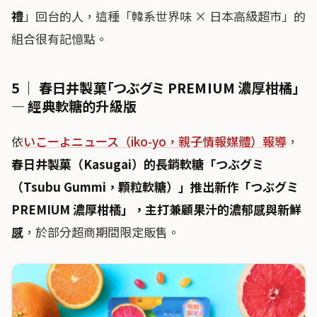
禮
」回台的人，這種「韓系世界味 × 日本高級超市」的
組合很有記憶點。
5 ｜ 春日井製菓「つぶグミ PREMIUM 濃厚柑橘」
— 經典軟糖的升級版
依
いこーよニュース（iko-yo，親子情報媒體）報導
，
春日井製菓（Kasugai）
的長銷軟糖「
つぶグミ
（Tsubu Gummi，顆粒軟糖）
」推出新作「
つぶグミ
PREMIUM 濃厚柑橘
」，主打
兼顧果汁的濃郁感與新鮮
感
，於部分超商期間限定販售。