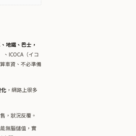
車、地鐵、巴士，
）、ICOCA（イコ
必算車資、不必準備
變化
，網路上很多
發售，狀況反覆。
卡就能無腦儲值，實