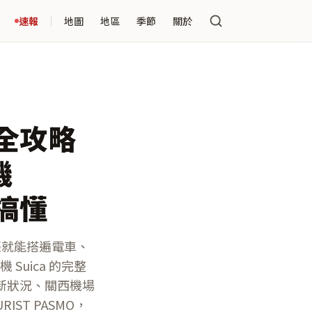
速報
地圖
地區
季節
關於
完全攻略
機
篇搞懂
，一張就能搭遍電車、
Suica 的完整
新狀況、關西機場
URIST PASMO，