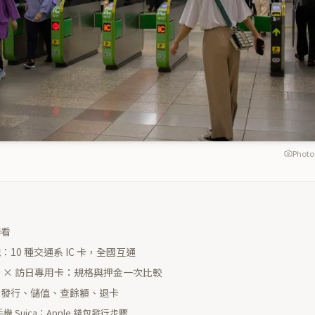
Photo
得看
10 種交通系 IC 卡，全國互通
 × 訪日專用卡：規格與押金一次比較
：發行、儲值、查餘額、退卡
 手機 Suica：Apple 錢包發行步驟