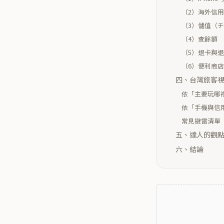
（2）海外信
（3）儲值（
（4）查餘額
（5）退卡與
（6）便利商
四、台灣旅客
依「主要玩哪
依「手機與信
常見避雷清單
五、達人的觀
六、結論