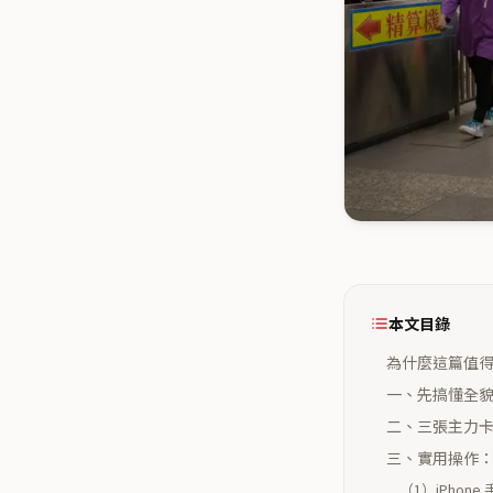
本文目錄
為什麼這篇值
一、先搞懂全貌：
二、三張主力卡
三、實用操作
（1）iPhone