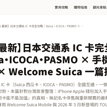
實用攻略
購物指南
觀光景點
6 最新】日本交通系 IC 卡完全攻略｜Suica・ICOCA・PASMO × 手
ca × Welcome Suica 一篇搞懂
6 最新】日本交通系 IC 卡
a・ICOCA・PASMO × 手
 × Welcome Suica 一
系 IC 卡（Suica 西瓜卡、ICOCA、PASMO）全國互通
。本篇針對台灣旅客整理：iPhone Apple 錢包加入手機 
用卡能不能加值」的真相、無記名卡停售與重新開賣的最
 Welcome Suica Mobile 與 2026 年 5 月新登場的 TO