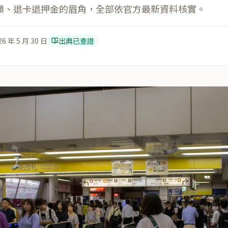
額、退卡退押金的眉角，全部依官方最新資料核實。
26 年 5 月 30 日
出典已查證