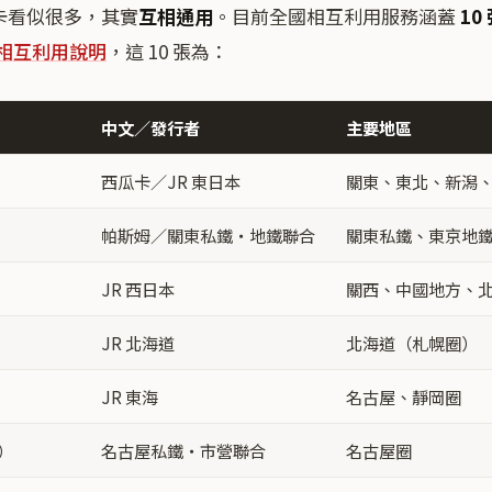
 卡看似很多，其實
互相通用
。目前全國相互利用服務涵蓋
10
國相互利用說明
，這 10 張為：
中文／發行者
主要地區
西瓜卡／JR 東日本
關東、東北、新潟
）
帕斯姆／關東私鐵・地鐵聯合
關東私鐵、東京地
JR 西日本
關西、中國地方、
）
JR 北海道
北海道（札幌圈）
JR 東海
名古屋、靜岡圈
）
名古屋私鐵・市營聯合
名古屋圈