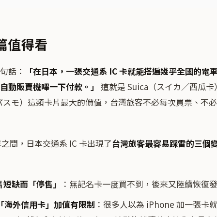
篇值得看
句話：
「在日本，一張交通系 IC 卡就能搭遍幾乎全國的電
自動販賣機嗶一下付款。」
這就是 Suica（スイカ／西瓜卡
（パスモ）這類卡片最大的價值，台灣旅客不必每次買票、不
26 年之間，日本交通系 IC 卡出現了
台灣旅客最容易踩雷的三個
片短缺而「停售」
：無記名卡一度買不到，後來又陸續恢復
 對「海外信用卡」加值有限制
：很多人以為 iPhone 加一張