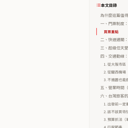
本文目錄
為什麼這篇值
一、門票制度：1 
買票重點
二、快速通關：環球
三、超級任天
四、交通動線：
1. 從大阪市區
2. 從關西機場
3. 不進園也能逛：
五、營業時間
六、台灣旅客
1. 出發前一
2. 該不該買
3. 預算抓法
4. 行程節奏