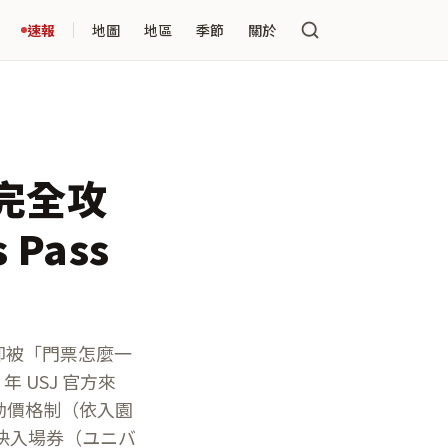
速報
地圖
地區
季節
關於
 完全攻
Pass
卻被「門票怎麼一
 USJ 官方來
採變動價格制（依入園
快入場券（ユニバ