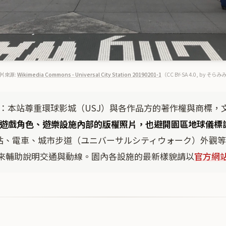
片來源:
Wikimedia Commons - Universal City Station 20190201-1
（CC BY-SA 4.0, by そらみ
：本站尊重環球影城（USJ）與各作品方的著作權與商標，
通／遊戲角色、遊樂設施內部的版權照片，也避開園區地球儀標
站、電車、城市步道（ユニバーサルシティウォーク）外觀
像來輔助說明交通與動線。園內各設施的最新樣貌請以
官方網