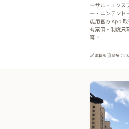
ーサル・エクス
ー・ニンテンドー
能用官方 App
有票價・制度只
寫。
編輯部
發布：
20