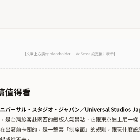
點
[
文章上方廣告
placeholder — AdSense 設定後に表示]
篇值得看
ーサル・スタジオ・ジャパン／Universal Studios Ja
，是台灣旅客赴關西的鐵板人氣景點。它跟東京迪士尼一樣
在出發前卡關的，是一整套「制度面」的規則，跟玩什麼設
錯或進不去。