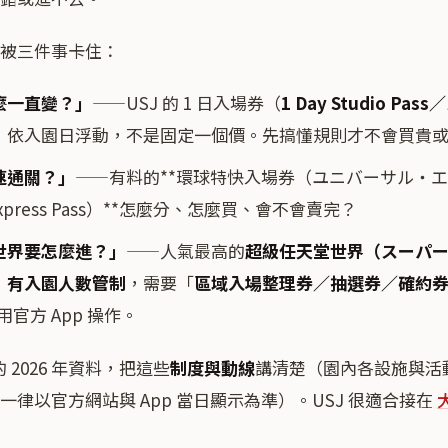
被三件事卡住：
麼一直變？」
——USJ 的 1 日入場券（
1 Day Studio P
，依入園日浮動，不是固定一個價。先搞懂規則才不會買貴
速通關？」
——有料的**環球特快入場券（ユニバーサル・
l Express Pass）**怎麼分、怎麼買、會不會賣完？
世界要怎麼進？」
——人氣最高的
超級任天堂世界（スーパ
）
有
入園人數管制
，需要「
區域入場整理券／抽選券／確約
能用官方 App 操作。
的 2026 年資料，把這些
制度與動線
講清楚（園內各設施與活
律以官方網站與 App 當日顯示為準）。USJ 很適合接在