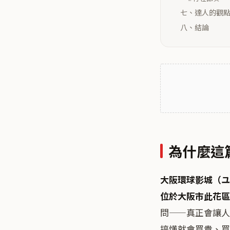
七、達人的觀
八、結論
為什麼這
大阪環球影城（ユニバ
位於
大阪市此花區
問——真正會讓人
搞懂就會買貴、買