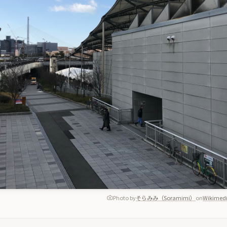
Photo by
そらみみ（Soramimi）
on
Wikimedi