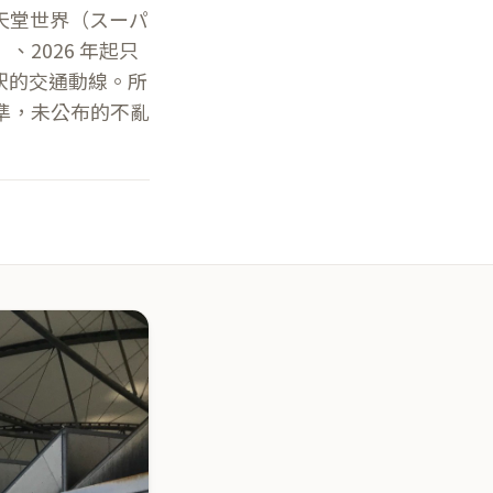
天堂世界（スーパ
2026 年起只
ィ駅的交通動線。所
準，未公布的不亂