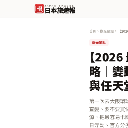
JAPAN TRAVEL
報
日本旅遊報
首頁
觀光景點
【20
Pas
觀光景點
【202
略｜變動
與任天
第一次去大阪環
直變、要不要買快
源，把最容易卡關的
日浮動、官方分