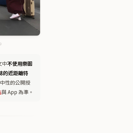
み）
文中
不使用樂園
誌的近距離特
等中性的公開授
站
與 App 為準。