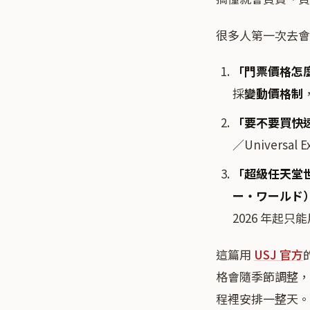
很多人第一次去會
「門票價格怎
採
變動價格制
「要不要買快
／Universa
「超級任天堂
ー・ワールド
2026 年起只
這篇用
USJ 官方
格會隨季節調整，一
程裡安排一整天。