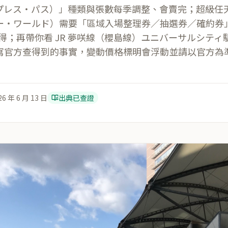
プレス・パス）」種類與張數每季調整、會賣完；超級任
・ワールド）需要「區域入場整理券／抽選券／確約券」、
 取得；再帶你看 JR 夢咲線（櫻島線）ユニバーサルシテ
寫官方查得到的事實，變動價格標明會浮動並請以官方為
26 年 6 月 13 日
出典已查證