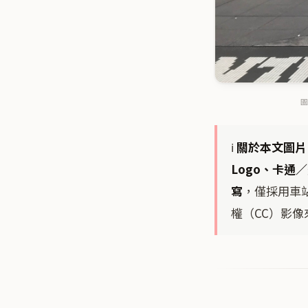
圖
ℹ️
關於本文圖片
Logo、卡
寫
，僅採用車
權（CC）影