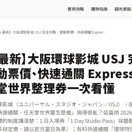
實用攻略
購物指南
觀光景點
26 最新】大阪環球影城 USJ 完全攻略｜變動票價、快速通關 Express
s 與任天堂世界整理券一次看懂
6 最新】大阪環球影城 USJ
票價、快速通關 Express 
堂世界整理券一次看懂
球影城（ユニバーサル・スタジオ・ジャパン／USJ），
速通關、任天堂世界要怎麼進」搞得很亂？這篇用 2026 年
制度講清楚：1 日入場券「1 Day Studio Pass」
多段定價，請以官方當日為準）；有料快速通關「環球特