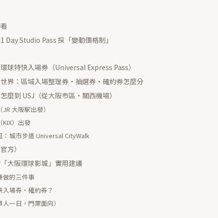
得看
Day Studio Pass 採「變動價格制」
特快入場券（Universal Express Pass）
堂世界：區域入場整理券・抽選券・確約券怎麼分
怎麼到 USJ（從大阪市區・關西機場）
（JR 大阪駅出發）
（KIX）出發
城市步道 Universal CityWalk
（官方）
的「大阪環球影城」實用建議
定要做的三件事
特快入場券・確約券？
（單人一日，門票面向）