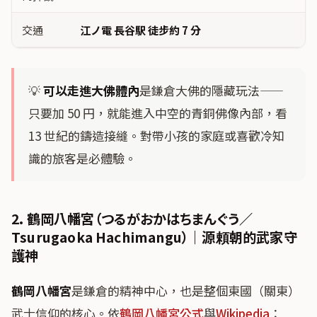
交通
江ノ電 長谷駅 徒步約 7 分
💡
可以走進大佛體內
是鎌倉大佛的隱藏玩法——
只要加 50 円，就能進入中空的青銅佛像內部，看
13 世紀的鑄造接縫。對帶小孩的家庭或喜歡冷知
識的旅客是必體驗。
2. 鶴岡八幡宮（つるがおかはちまんぐう／
Tsurugaoka Hachimangu）｜源頼朝的武家守
護神
鶴岡八幡宮
是鎌倉的精神中心，也是整個東國（關東）
武士信仰的核心。依
鶴岡八幡宮公式
與
Wikipedia
：