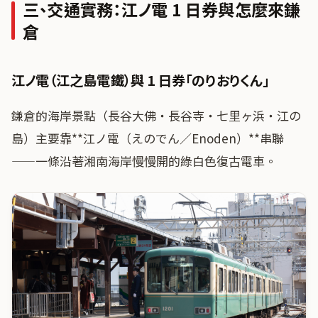
三、交通實務：江ノ電 1 日券與怎麼來鎌
倉
江ノ電（江之島電鐵）與 1 日券「のりおりくん」
鎌倉的海岸景點（長谷大佛・長谷寺・七里ヶ浜・江の
島）主要靠**江ノ電（えのでん／Enoden）**串聯
——一條沿著湘南海岸慢慢開的綠白色復古電車。