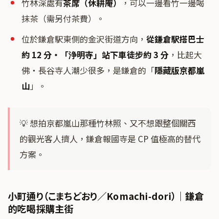
竹林深處有
茶席（休耕庵）
，可以一邊看竹一邊喝
抹茶（需另付茶費）。
位於鎌倉駅東側的金沢街道方向，
從鎌倉駅搭巴士
約 12 分・「浄明寺」站下車徒步約 3 分
，比起大
佛・長谷寺人潮少很多，是鎌倉的「
隱藏版京都嵐
山
」。
💡 想拍京都嵐山那種竹林照、又不想跟整個關西
的觀光客人擠人，鎌倉報國寺是 CP 值極高的替代
方案。
小町通り（こまちどおり／Komachi-dori）｜鎌倉
的吃喝採購主街