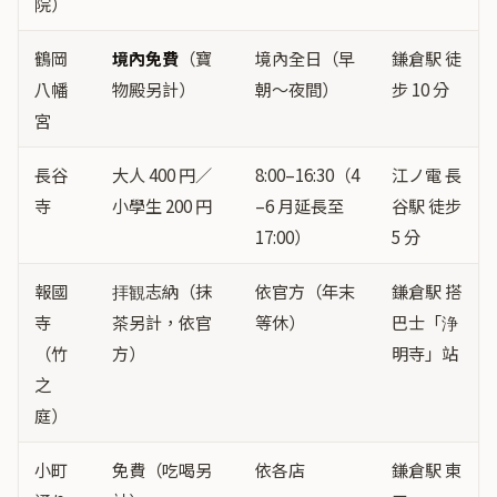
院）
鶴岡
境內免費
（寶
境內全日（早
鎌倉駅 徒
八幡
物殿另計）
朝〜夜間）
步 10 分
宮
長谷
大人 400 円／
8:00–16:30（4
江ノ電 長
寺
小學生 200 円
–6 月延長至
谷駅 徒步
17:00）
5 分
報國
拝観志納（抹
依官方（年末
鎌倉駅 搭
寺
茶另計，依官
等休）
巴士「浄
（竹
方）
明寺」站
之
庭）
小町
免費（吃喝另
依各店
鎌倉駅 東