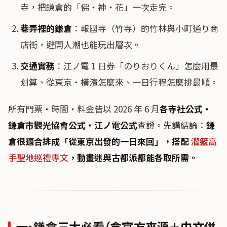
寺，把鎌倉的「佛・神・花」一次走完。
巷弄裡的鎌倉
：報國寺（竹寺）的竹林與小町通り商
店街，避開人潮也能玩出層次。
交通實務
：江ノ電 1 日券「のりおりくん」怎麼用最
划算、從東京・橫濱怎麼來、一日行程怎麼排最順。
所有門票・時間・料金皆以 2026 年 6 月
各寺社公式・
鎌倉市觀光協會公式・江ノ電公式
查證。先講結論：
鎌
倉很適合排成「從東京出發的一日來回」，搭配
灌籃高
手聖地巡禮專文
，動畫迷與古都派都能各取所需。
一、鎌倉三大必看（含官方來源＋中文併