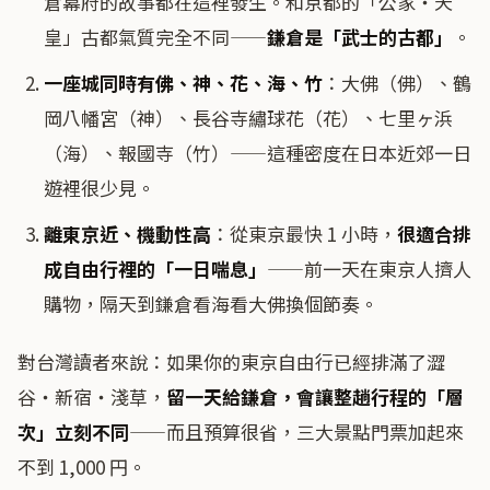
倉幕府的故事都在這裡發生。和京都的「公家・天
皇」古都氣質完全不同——
鎌倉是「武士的古都」
。
一座城同時有佛、神、花、海、竹
：大佛（佛）、鶴
岡八幡宮（神）、長谷寺繡球花（花）、七里ヶ浜
（海）、報國寺（竹）——這種密度在日本近郊一日
遊裡很少見。
離東京近、機動性高
：從東京最快 1 小時，
很適合排
成自由行裡的「一日喘息」
——前一天在東京人擠人
購物，隔天到鎌倉看海看大佛換個節奏。
對台灣讀者來說：如果你的東京自由行已經排滿了澀
谷・新宿・淺草，
留一天給鎌倉，會讓整趟行程的「層
次」立刻不同
——而且預算很省，三大景點門票加起來
不到 1,000 円。