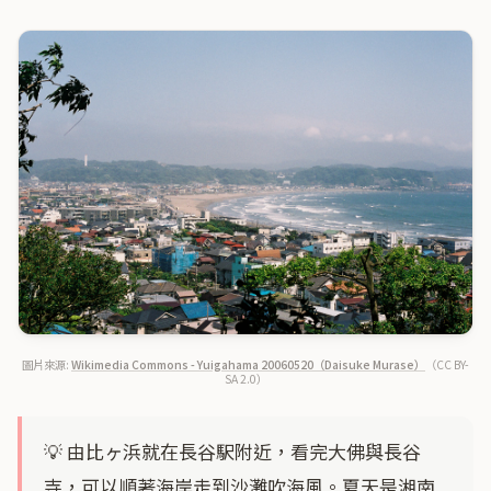
圖片來源:
Wikimedia Commons - Yuigahama 20060520（Daisuke Murase）
（CC BY-
SA 2.0）
💡 由比ヶ浜就在長谷駅附近，看完大佛與長谷
寺，可以順著海岸走到沙灘吹海風。夏天是湘南