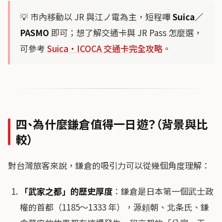
💡 市內移動以 JR 與江ノ電為主，短程嗶
Suica／
PASMO
即可；想了解交通卡與 JR Pass 怎麼選，
可參考
Suica・ICOCA 交通卡完全攻略
。
四、為什麼鎌倉值得一日遊？（背景與比
較）
對台灣旅客來說，鎌倉的吸引力可以從幾個角度理解：
「武家之都」的歷史厚度
：鎌倉是日本第一個武士政
權的首都（1185〜1333 年），源頼朝、北条氏、鎌