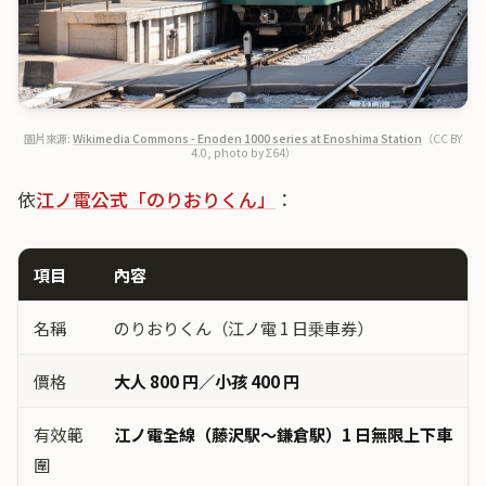
圖片來源:
Wikimedia Commons - Enoden 1000 series at Enoshima Station
（CC BY
4.0, photo by Σ64）
依
江ノ電公式「のりおりくん」
：
項目
內容
名稱
のりおりくん（江ノ電 1 日乗車券）
價格
大人 800 円／小孩 400 円
有效範
江ノ電全線（藤沢駅〜鎌倉駅）1 日無限上下車
圍