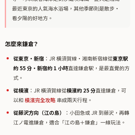
最近東京的人氣海水浴場，其他季節則是散步・
看夕陽的好地方。
怎麼來鎌倉？
從東京・新宿
：JR 橫須賀線・湘南新宿線從
東京駅
約 55 分・新宿約 1 小時
直達鎌倉駅，是最直覺的方
式。
從橫濱
：JR 橫須賀線從
橫濱約 25 分
直達鎌倉，可
以和
橫濱完全攻略
串成兩天行程。
從藤沢方向（江の島）
：小田急或 JR 到藤沢，再轉
江ノ電進鎌倉，適合「江の島＋鎌倉」一線玩法。