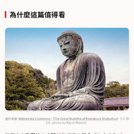
為什麼這篇值得看
圖片來源:
Wikimedia Commons - The Great Buddha of Kamakura (Daibutsu)
（CC BY
2.0, photo by Ray in Manila）