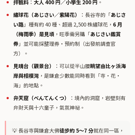
拝観料
：
大人 400 円／小學生 200 円
。
繡球花（あじさい／紫陽花）
：長谷寺的「
あじさ
い路
」種有約 40 種、超過 2,500 株繡球花，
6 月
（梅雨季）是見頃
，旺季需另購「
あじさい鑑賞
券
」並可能採整理券・預約制（出發前請查官
方）。
見晴台（觀景台）
：可以從半山腰
眺望由比ヶ浜海
岸與相模灣
，是鎌倉少數能同時看到「寺・花・
海」的地點。
弁天窟（べんてんくつ）
：境內的洞窟，岩壁刻有
弁財天與十六童子，氣氛神祕。
💡 長谷寺與鎌倉大佛
徒步約 5〜7 分
就在同一區，