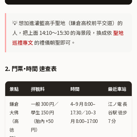
💡 想加進灌籃高手聖地（鎌倉高校前平交道）的
人，把上面 14:10〜15:30 的海景段，換成依
聖地
巡禮專文
的禮儀朝聖即可。
2. 門票・時間 速查表
景點
拝観料
時間
最近車站
鎌倉
一般 300 円／
4–9 月 8:00–
江ノ電 長
大佛
學生 150 円
17:30／10–3
谷駅 徒步
（高
（胎內 +50
月 8:00–17:00
7 分
徳
円）