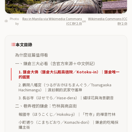
Photo
Ray in Manila via Wikimedia Commons
Wikimedia Commons (CC
on
by
(CC BY 2.0)
BY 2.0)
本文目錄
為什麼這篇值得看
一、鎌倉三大必看（含官方來源＋中文併記）
1. 鎌倉大佛（鎌倉大仏殿高徳院／Kotoku-in）｜鎌倉唯一
的國寶
2. 鶴岡八幡宮（つるがおかはちまんぐう／Tsurugaoka
Hachimangu）｜源頼朝的武家守護神
3. 長谷寺（はせでら／Hase-dera）｜繡球花與海景觀音
二、巷弄裡的鎌倉：竹林與商店街
報國寺（ほうこくじ／Hokoku-ji）｜「竹寺」的禪意竹林
小町通り（こまちどおり／Komachi-dori）｜鎌倉的吃喝採
購主街