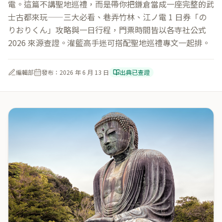
電。這篇不講聖地巡禮，而是帶你把鎌倉當成一座完整的武
士古都來玩——三大必看、巷弄竹林、江ノ電 1 日券「の
りおりくん」攻略與一日行程，門票時間皆以各寺社公式
2026 來源查證。灌籃高手迷可搭配聖地巡禮專文一起排。
編輯部
發布：
2026 年 6 月 13 日
出典已查證