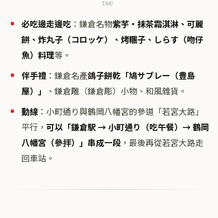
Σ64）
必吃邊走邊吃
：鎌倉名物
紫芋・抹茶霜淇淋、可麗
餅、炸丸子（コロッケ）、烤糰子、しらす（吻仔
魚）料理
等。
伴手禮
：鎌倉名產
鴿子餅乾「鳩サブレー（豊島
屋）」
、鎌倉雕（鎌倉彫）小物、和風雜貨。
動線
：小町通り與鶴岡八幡宮的參道「若宮大路」
平行，
可以「鎌倉駅 → 小町通り（吃午餐）→ 鶴岡
八幡宮（參拝）」串成一段
，最後再從若宮大路走
回車站。