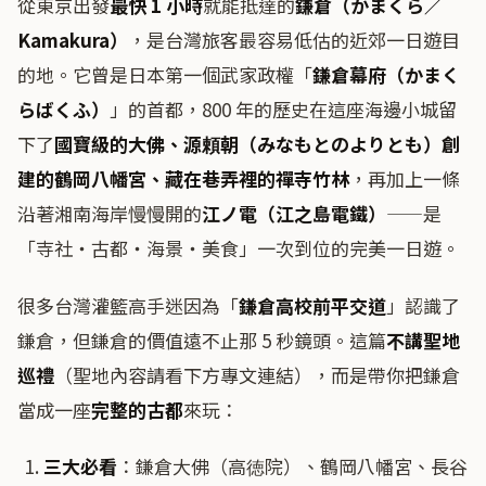
從東京出發
最快 1 小時
就能抵達的
鎌倉（かまくら／
Kamakura）
，是台灣旅客最容易低估的近郊一日遊目
的地。它曾是日本第一個武家政權「
鎌倉幕府（かまく
らばくふ）
」的首都，800 年的歷史在這座海邊小城留
下了
國寶級的大佛、源頼朝（みなもとのよりとも）創
建的鶴岡八幡宮、藏在巷弄裡的禪寺竹林
，再加上一條
沿著湘南海岸慢慢開的
江ノ電（江之島電鐵）
——是
「寺社・古都・海景・美食」一次到位的完美一日遊。
很多台灣灌籃高手迷因為「
鎌倉高校前平交道
」認識了
鎌倉，但鎌倉的價值遠不止那 5 秒鏡頭。這篇
不講聖地
巡禮
（聖地內容請看下方專文連結），而是帶你把鎌倉
當成一座
完整的古都
來玩：
三大必看
：鎌倉大佛（高徳院）、鶴岡八幡宮、長谷