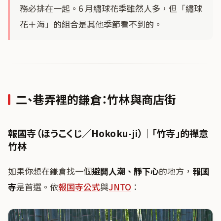
務必排在一起。6 月繡球花季雖然人多，但「繡球
花＋海」的組合是其他季節看不到的。
二、巷弄裡的鎌倉：竹林與商店街
報國寺（ほうこくじ／Hokoku-ji）｜「竹寺」的禪意
竹林
如果你想在鎌倉找一個
避開人潮、靜下心
的地方，
報國
寺
是首選。依
報国寺公式
與
JNTO
：