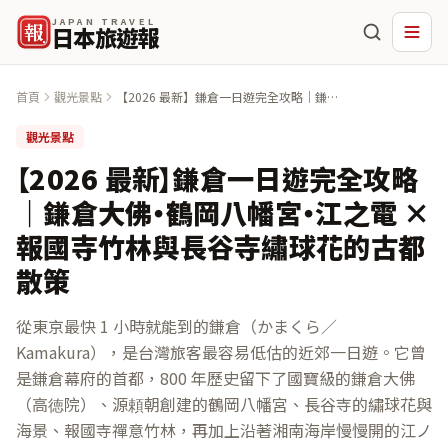
JAPAN TRAVEL
報
日本旅遊報
首頁
觀光景點
【2026 最新】鎌倉一日遊完全攻略｜鎌倉
大佛・鶴岡八幡宮・江之電 × 報國寺竹林
與長谷寺繡球花的古都散策
觀光景點
【2026 最新】鎌倉一日遊完全攻略
｜鎌倉大佛・鶴岡八幡宮・江之電 ×
報國寺竹林與長谷寺繡球花的古都
散策
從東京最快 1 小時就能到的鎌倉（かまくら／
Kamakura），是台灣旅客最容易低估的近郊一日遊。它曾
是鎌倉幕府的首都，800 年歷史留下了國寶級的鎌倉大佛
（高徳院）、源頼朝創建的鶴岡八幡宮、長谷寺的繡球花與
海景、報國寺禪意竹林，再加上沿著湘南海岸慢慢開的江ノ