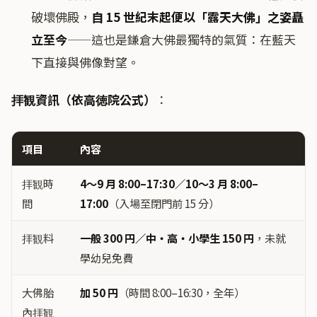
破壞佛殿，
自 15 世紀末起便以「露天大佛」之姿矗
立至今
——這也是鎌倉大佛最獨特的氣質：在藍天
下直接與佛像對望。
拝観資訊（依高徳院公式）
：
項目
內容
拝観時
4〜9 月 8:00–17:30／10〜3 月 8:00–
間
17:00
（入場至閉門前 15 分）
拝観料
一般 300 円／中・高・小學生 150 円
，未就
學幼兒免費
大佛胎
加 50 円
（時間 8:00–16:30，全年）
內拝観