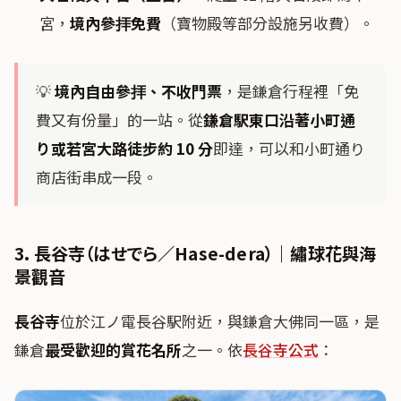
宮，
境內參拝免費
（寶物殿等部分設施另收費）。
💡
境內自由參拝、不收門票
，是鎌倉行程裡「免
費又有份量」的一站。從
鎌倉駅東口沿著小町通
り或若宮大路徒步約 10 分
即達，可以和小町通り
商店街串成一段。
3. 長谷寺（はせでら／Hase-dera）｜繡球花與海
景觀音
長谷寺
位於江ノ電長谷駅附近，與鎌倉大佛同一區，是
鎌倉
最受歡迎的賞花名所
之一。依
長谷寺公式
：