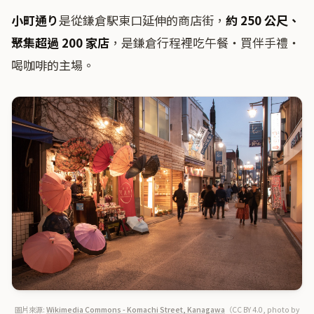
小町通り
是從鎌倉駅東口延伸的商店街，
約 250 公尺、
聚集超過 200 家店
，是鎌倉行程裡吃午餐・買伴手禮・
喝咖啡的主場。
圖片來源:
Wikimedia Commons - Komachi Street, Kanagawa
（CC BY 4.0, photo by