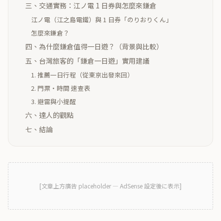
三、交通實務：江ノ電 1 日券與怎麼來鎌倉
江ノ電（江之島電鐵）與 1 日券「のりおりくん」
怎麼來鎌倉？
四、為什麼鎌倉值得一日遊？（背景與比較）
五、台灣旅客的「鎌倉一日遊」實用建議
1. 推薦一日行程（從東京出發來回）
2. 門票・時間 速查表
3. 避雷與小提醒
六、達人的觀點
七、結論
[
文章上方廣告
placeholder — AdSense 設定後に表示]