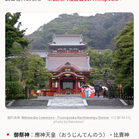
圖片來源:
Wikimedia Commons - Tsurugaoka Hachimangu Shrine
（CC BY-SA 3.0,
photo by Nerotaso）
御祭神
：應神天皇（おうじんてんのう）・比賣神