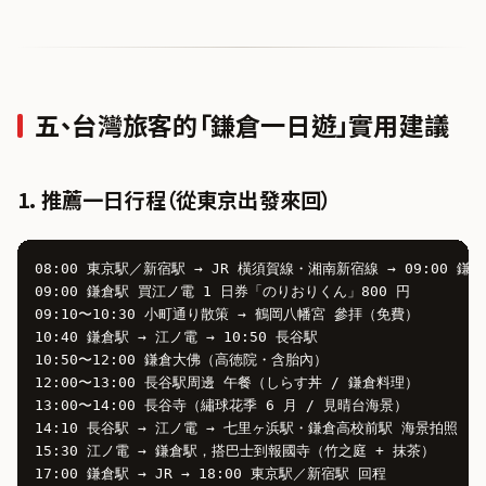
五、台灣旅客的「鎌倉一日遊」實用建議
1. 推薦一日行程（從東京出發來回）
08:00 東京駅／新宿駅 → JR 橫須賀線・湘南新宿線 → 09:00 鎌倉
09:00 鎌倉駅 買江ノ電 1 日券「のりおりくん」800 円

09:10〜10:30 小町通り散策 → 鶴岡八幡宮 參拝（免費）

10:40 鎌倉駅 → 江ノ電 → 10:50 長谷駅

10:50〜12:00 鎌倉大佛（高徳院・含胎內）

12:00〜13:00 長谷駅周邊 午餐（しらす丼 / 鎌倉料理）

13:00〜14:00 長谷寺（繡球花季 6 月 / 見晴台海景）

14:10 長谷駅 → 江ノ電 → 七里ヶ浜駅・鎌倉高校前駅 海景拍照

15:30 江ノ電 → 鎌倉駅，搭巴士到報國寺（竹之庭 + 抹茶）
