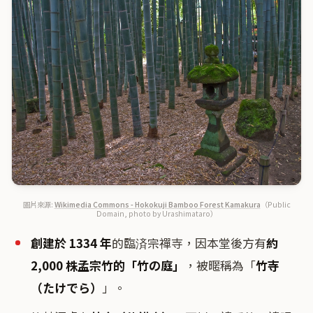
圖片來源:
Wikimedia Commons - Hokokuji Bamboo Forest Kamakura
（Public
Domain, photo by Urashimataro）
創建於 1334 年
的臨済宗禪寺，因本堂後方有
約
2,000 株孟宗竹的「竹の庭」
，被暱稱為「
竹寺
（たけでら）
」。