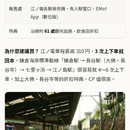
販售處
江ノ電各駅券売機・有人駅窗口、EMot
App（數位版）
特典
沿線約
61 處
觀光設施・飲食店折扣
為什麼建議買？
江ノ電單程最高 310 円，
3 次上下車就
回本
。鎌倉海岸標準動線「鎌倉駅 → 長谷駅（大佛・長
谷寺）→ 七里ヶ浜 → 江ノ島駅」很容易就 4〜6 次上下
車，加上大佛・長谷寺等的折扣特典，CP 值很高。