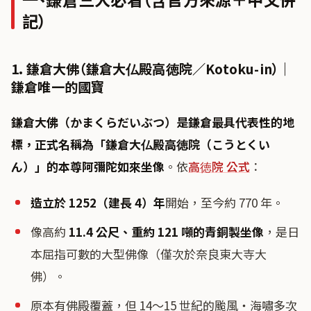
記）
1. 鎌倉大佛（鎌倉大仏殿高徳院／Kotoku-in）｜
鎌倉唯一的國寶
鎌倉大佛（かまくらだいぶつ）
是鎌倉最具代表性的地
標，正式名稱為「
鎌倉大仏殿高徳院（こうとくい
ん）
」的本尊
阿彌陀如來坐像
。依
高徳院 公式
：
造立於 1252（建長 4）年
開始，至今約 770 年。
像高約
11.4 公尺、重約 121 噸的青銅製坐像
，是日
本屈指可數的大型佛像（僅次於奈良東大寺大
佛）。
原本有佛殿覆蓋，但 14〜15 世紀的颱風・海嘯多次