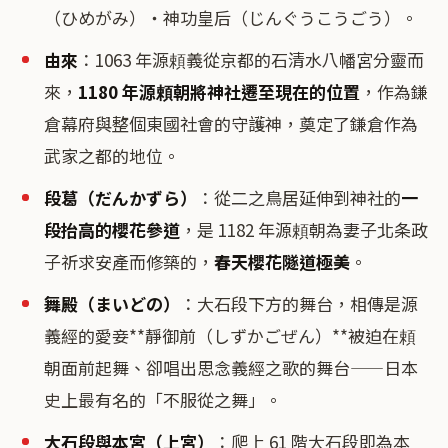
（ひめがみ）・神功皇后（じんぐうこうごう）。
由來
：1063 年源頼義從京都的石清水八幡宮分靈而
來，
1180 年源頼朝將神社遷至現在的位置
，作為鎌
倉幕府與整個東國社會的守護神，奠定了鎌倉作為
武家之都的地位。
段葛（だんかずら）
：從二之鳥居延伸到神社的
一
段抬高的櫻花參道
，是 1182 年源頼朝為妻子北条政
子祈求安產而修築的，
春天櫻花隧道極美
。
舞殿（まいどの）
：大石段下方的舞台，相傳是源
義經的愛妾**靜御前（しずかごぜん）**被迫在頼
朝面前起舞、卻唱出思念義經之歌的舞台——日本
史上最有名的「不服從之舞」。
大石段與本宮（上宮）
：爬上 61 階大石段即為本