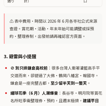
通り
計）
口
⚠️ 表中費用・時間以 2026 年 6 月各寺社公式來源
查證。賞花期・活動・年末年始可能調整或採預
約・整理券制，出發前請再確認官方頁面。
3. 避雷與小提醒
🚫
別只排鎌倉高校前
：很多台灣人衝著灌籃高手平
交道而來，卻錯過了大佛・鶴岡八幡宮・報國寺。
鎌倉是一座完整古都，
至少留半天到一整天
。
繡球花季（6 月）人潮爆量
：長谷寺・明月院等賞花
名所旺季需整理券・預約，且週末極擠，
建議平日