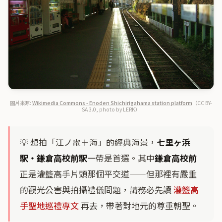
圖片來源:
Wikimedia Commons - Enoden Shichirigahama station platform
（CC BY-
SA 3.0, photo by LERK）
💡 想拍「江ノ電＋海」的經典海景，
七里ヶ浜
駅・鎌倉高校前駅
一帶是首選。其中
鎌倉高校前
正是灌籃高手片頭那個平交道——但那裡有嚴重
的觀光公害與拍攝禮儀問題，請務必先讀
灌籃高
手聖地巡禮專文
再去，帶著對地元的尊重朝聖。