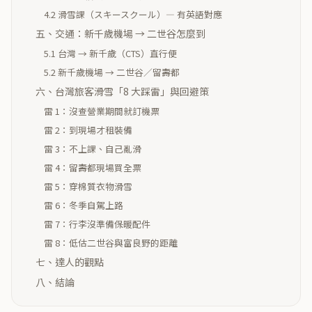
4.2 滑雪課（スキースクール）— 有英語對應
五、交通：新千歲機場 → 二世谷怎麼到
5.1 台灣 → 新千歲（CTS）直行便
5.2 新千歲機場 → 二世谷／留壽都
六、台灣旅客滑雪「8 大踩雷」與回避策
雷 1：沒查營業期間就訂機票
雷 2：到現場才租裝備
雷 3：不上課、自己亂滑
雷 4：留壽都現場買全票
雷 5：穿棉質衣物滑雪
雷 6：冬季自駕上路
雷 7：行李沒準備保暖配件
雷 8：低估二世谷與富良野的距離
七、達人的觀點
八、結論