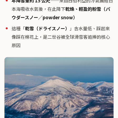
年降雪量約 15 公尺
——來自西伯利亞的冷氣團經日
本海吸收水氣後，在此降下
乾燥、輕盈的粉雪（パ
ウダースノー／powder snow）
這種「
乾雪（ドライスノー）
」含水量低、踩起來
像踩在棉花上，是二世谷被全球滑雪客追捧的核心
原因