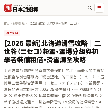
JAPAN TRAVEL
報
日本旅遊報
首頁
觀光景點
【2026 最新】北海道滑雪攻略｜二世谷
（ニセコ）粉雪、雪場分級與初學者裝備租
借・滑雪課全攻略
觀光景點
【2026 最新】北海道滑雪攻略｜二
世谷（ニセコ）粉雪、雪場分級與初
學者裝備租借・滑雪課全攻略
北海道是台灣旅客冬季需求最強的目的地，而最大的主角就
是被全球滑雪客稱為「粉雪聖地」的二世谷（ニセコ）。這
篇用二世谷聯合滑雪場（ニセコユナイテッド）、留壽都、
富良野等日本側官方 2025-26 賽季資料，一次講透雪場分
級 × 纜車券價格 × 初學者裝備租借 × 英語對應滑雪課 ×
新千歲機場交通。二世谷年降雪約 15 公尺的乾燥粉雪、4