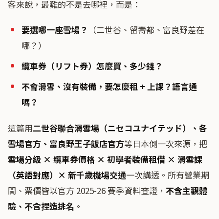
客來說，最難的不是去哪裡，而是：
要選哪一座雪場？
（二世谷、留壽都、富良野差在
哪？）
纜車券（リフト券）怎麼買、多少錢？
不會滑雪、沒有裝備，要怎麼租 + 上課？語言通
嗎？
這篇用
二世谷聯合滑雪場（ニセコユナイテッド）、各
雪場官方、富良野王子飯店官方
等日本側一次來源，把
雪場分級 × 纜車券價格 × 初學者裝備租借 × 滑雪課
（英語對應）× 新千歲機場交通
一次講透。所有營業期
間、票價皆以官方 2025-26 賽季資料查證，
不含主觀體
驗、不含捏造排名
。