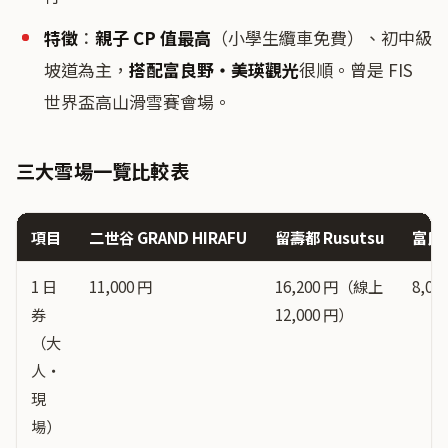
特徵
：
親子 CP 值最高
（小學生纜車免費）、初中級
坡道為主，
搭配富良野・美瑛觀光
很順。曾是 FIS
世界盃高山滑雪賽會場。
三大雪場一覽比較表
項目
二世谷 GRAND HIRAFU
留壽都 Rusutsu
富良
1 日
11,000 円
16,200 円（線上
8,00
券
12,000 円）
（大
人・
現
場）