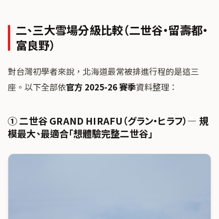
二、三大雪場分級比較（二世谷・留壽都・
富良野）
對台灣初學者來說，北海道最常被排進行程的是這三
座。以下全部依
官方 2025-26 賽季
資料整理：
① 二世谷 GRAND HIRAFU（グラン・ヒラフ）— 規
模最大、最適合「想體驗完整二世谷」