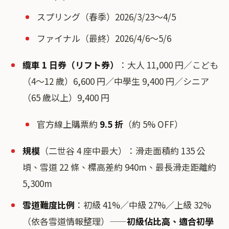
スプリング（春季）2026/3/23〜4/5
ファイナル（最終）2026/4/6〜5/6
纜車 1 日券（リフト券）
：大人 11,000 円／こども
（4〜12 歲）6,600 円／中學生 9,400 円／シニア
（65 歲以上）9,400 円
官方線上購票約
9.5 折
（約 5% OFF）
規模
（二世谷 4 座中最大）：滑走面積約 135 公
頃、雪道 22 條、標高差約 940m、最長滑走距離約
5,300m
雪道難度比例
：初級 41%／中級 27%／上級 32%
（依各雪道情報整理）——
初級佔比高、適合初學