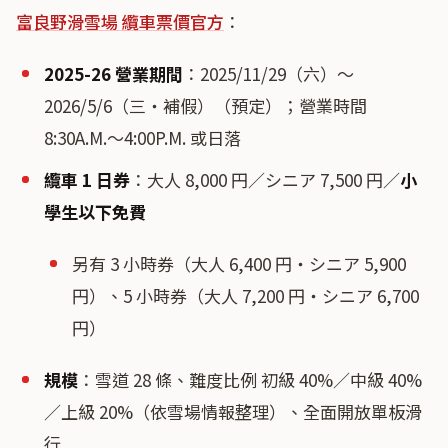
富良野滑雪場 纜車票價官方
：
2025-26 營業期間
：2025/11/29（六）〜
2026/5/6（三・補假）（預定）；營業時間
8:30A.M.〜4:00P.M. 或日落
纜車 1 日券
：大人 8,000 円／シニア 7,500 円／
小
學生以下免費
另有 3 小時券（大人 6,400 円・シニア 5,900
円）、5 小時券（大人 7,200 円・シニア 6,700
円）
規模
：雪道 28 條、難度比例 初級 40%／中級 40%
／上級 20%（依雪場情報整理）、全面開放單板滑
行