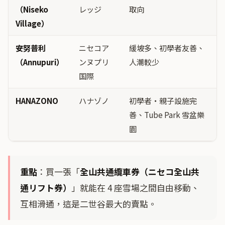
（Niseko
レッジ
取向
Village）
安努普利
ニセコア
緩坡多、初學者友善、
（Annupuri）
ンヌプリ
人潮較少
国際
HANAZONO
ハナゾノ
初學者・親子設施完
善、Tube Park 雪盆樂
園
重點
：買一張「
全山共通纜車券（ニセコ全山共
通リフト券）
」就能在 4 座雪場之間自由移動、
互相滑通，這是二世谷最大的賣點。