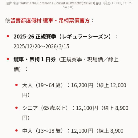
圖片來源:
Wikimedia Commons - Rusutsu WestMt(200703).jpg
（撮影: E-190, CC BY-
SA 3.0）
依
留壽都度假村 纜車・吊椅票價官方
：
2025-26 正規賽季（レギュラーシーズン）
：
2025/12/20〜2026/3/15
纜車・吊椅 1 日券
（正規賽季、現場價／線上
價）：
大人（19〜64 歲）：16,200 円（線上 12,000
円）
シニア（65 歲以上）：12,100 円（線上 8,900
円）
中人（13〜18 歲）：12,100 円（線上 8,900