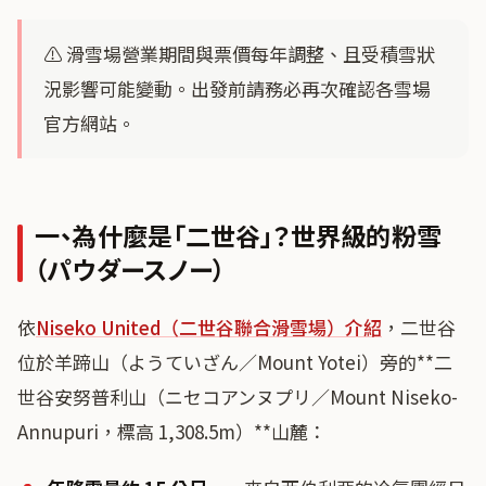
⚠️ 滑雪場營業期間與票價每年調整、且受積雪狀
況影響可能變動。出發前請務必再次確認各雪場
官方網站。
一、為什麼是「二世谷」？世界級的粉雪
（パウダースノー）
依
Niseko United（二世谷聯合滑雪場）介紹
，二世谷
位於羊蹄山（ようていざん／Mount Yotei）旁的**二
世谷安努普利山（ニセコアンヌプリ／Mount Niseko-
Annupuri，標高 1,308.5m）**山麓：