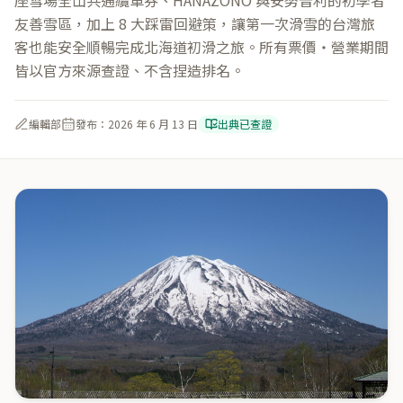
座雪場全山共通纜車券、HANAZONO 與安努普利的初學者
友善雪區，加上 8 大踩雷回避策，讓第一次滑雪的台灣旅
客也能安全順暢完成北海道初滑之旅。所有票價・營業期間
皆以官方來源查證、不含捏造排名。
編輯部
發布：
2026 年 6 月 13 日
出典已查證