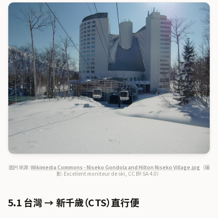
圖片來源:
Wikimedia Commons - Niseko Gondola and Hilton Niseko Village.jpg
（撮
影: Excellent moniteur de ski, CC BY-SA 4.0）
5.1 台灣 → 新千歲（CTS）直行便