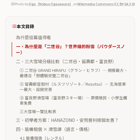
Photo by
Oga（Nobuo Ogasawara）
on
Wikimedia Commons (CC BY-SA 3.0)
本文目錄
為什麼這篇值得看
一、為什麼是「二世谷」？世界級的粉雪（パウダースノ
ー）
二、三大雪場分級比較（二世谷・留壽都・富良野）
① 二世谷 GRAND HIRAFU（グラン・ヒラフ）— 規模最大、
最適合「想體驗完整二世谷」
② 留壽都度假村（ルスツリゾート／Rusutsu）— 北海道單
一最大、設施完善
③ 富良野滑雪場（富良野スキー場）— 票價親民、小學生纜
車免費
三大雪場一覽比較表
三、初學者方案：HANAZONO・安努普利哪個友善？
四、裝備租借 × 滑雪課（語言・價格）
4.1 裝備租借（レンタル）