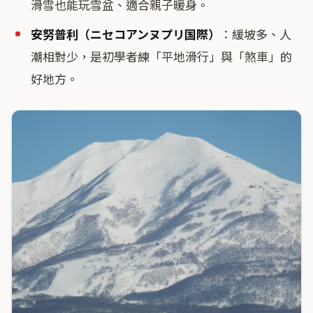
滑雪也能玩雪盆、適合親子暖身。
安努普利（ニセコアンヌプリ国際）
：緩坡多、人
潮相對少，是初學者練「平地滑行」與「煞車」的
好地方。