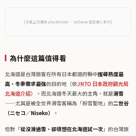
[
文章上方廣告
placeholder — AdSense 設定後に表示]
為什麼這篇值得看
北海道是台灣旅客在所有日本都道府縣中
搜尋熱度最
高、冬季需求最強
的目的地（依
JNTO 日本政府觀光局
北海道介紹
）。而北海道冬天最大的主角，就是
滑雪
——尤其是被全世界滑雪客稱為「粉雪聖地」的
二世谷
（ニセコ／Niseko）
。
但對「
從沒滑過雪、卻很想在北海道試一次
」的台灣旅