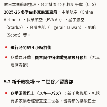
依日本側航線整理，台北桃園 ⇔ 札幌新千歲（CTS）
2025-26 冬季由多家航空直飛
：中華航空（China
Airlines）・長榮航空（EVA Air）・星宇航空
（Starlux）・台灣虎航（Tigerair Taiwan）・酷航
（Scoot）等。
飛行時間約 4 小時前後
冬季為旺季，
機票與住宿建議提早數月預訂
（尤其
農曆春節）
5.2 新千歲機場 → 二世谷／留壽都
冬季滑雪巴士（スキーバス）
：新千歲機場・札幌
有多家業者經營直達二世谷・留壽都的接駁巴士