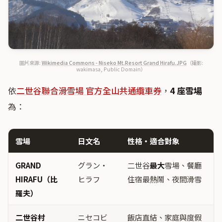
圖片來源:
Wikimedia Commons - Niseko Mt.Resort Grand Hirafu.JPG
（撮影:
wakimasa, Public Domain）
依
二世谷聯合滑雪場 官方全山共通纜車券
，
4 座雪場
為：
雪場
日文名
性格・適合對象
GRAND
グラン・
二世谷
最大
雪場、餐廳
HIRAFU（比
ヒラフ
住宿最熱鬧、夜間滑雪
羅夫）
二世谷村
ニセコビ
飯店直結、家庭與度假