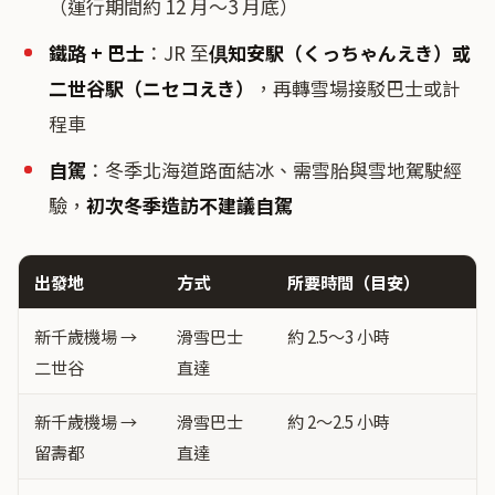
（運行期間約 12 月〜3 月底）
鐵路 + 巴士
：JR 至
倶知安駅（くっちゃんえき）
或
二世谷駅（ニセコえき）
，再轉雪場接駁巴士或計
程車
自駕
：冬季北海道路面結冰、需雪胎與雪地駕駛經
驗，
初次冬季造訪不建議自駕
出發地
方式
所要時間（目安）
新千歲機場 →
滑雪巴士
約 2.5〜3 小時
二世谷
直達
新千歲機場 →
滑雪巴士
約 2〜2.5 小時
留壽都
直達