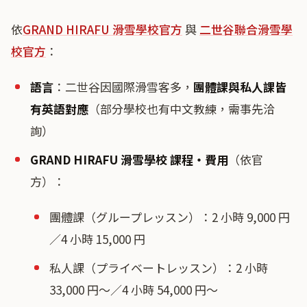
依
GRAND HIRAFU 滑雪學校官方
與
二世谷聯合滑雪學
校官方
：
語言
：二世谷因國際滑雪客多，
團體課與私人課皆
有英語對應
（部分學校也有中文教練，需事先洽
詢）
GRAND HIRAFU 滑雪學校 課程・費用
（依官
方）：
團體課（グループレッスン）：2 小時 9,000 円
／4 小時 15,000 円
私人課（プライベートレッスン）：2 小時
33,000 円〜／4 小時 54,000 円〜