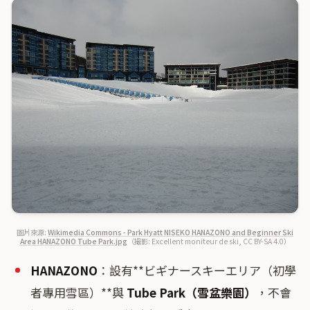
圖片來源:
Wikimedia Commons - Park Hyatt NISEKO HANAZONO and Beginner Ski
Area HANAZONO Tube Park.jpg
（撮影: Excellent moniteur de ski, CC BY-SA 4.0）
HANAZONO
：設有**ビギナースキーエリア（初學
者專用雪區）**與
Tube Park（雪盆樂園）
，不會