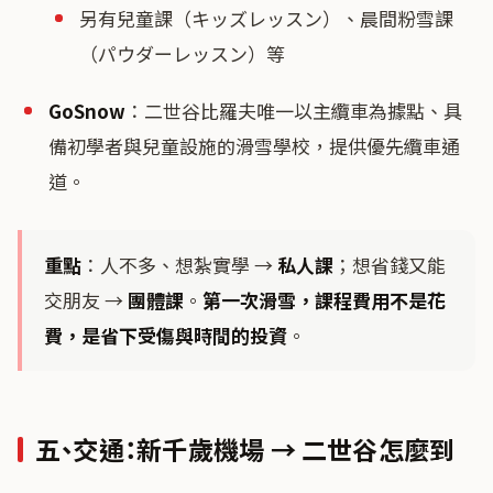
另有兒童課（キッズレッスン）、晨間粉雪課
（パウダーレッスン）等
GoSnow
：二世谷比羅夫唯一以主纜車為據點、具
備初學者與兒童設施的滑雪學校，提供優先纜車通
道。
重點
：人不多、想紮實學 →
私人課
；想省錢又能
交朋友 →
團體課
。
第一次滑雪，課程費用不是花
費，是省下受傷與時間的投資
。
五、交通：新千歲機場 → 二世谷怎麼到