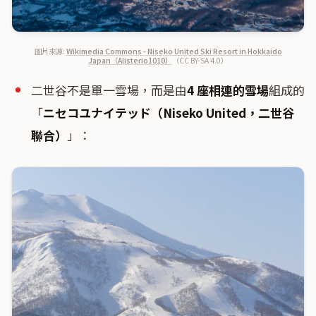
圖片來源:
Wikimedia Commons - Niseko United Ski Resort in Hokkaido
Japan（Alisterio1010）
（CC BY-SA 4.0）
二世谷不是單一雪場，而是由
4 座相連的雪場
組成的
「
ニセコユナイテッド（Niseko United，二世谷
聯合）
」：