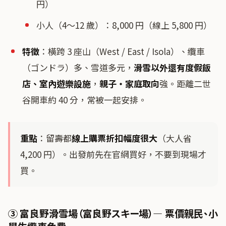
円）
小人（4〜12 歲）：8,000 円（線上 5,800 円）
特徵
：橫跨 3 座山（West / East / Isola）、纜車
（ゴンドラ）多、雪道多元，
滑雪以外還有度假飯
店、室內遊樂設施
，
親子・家庭取向
強。距離二世
谷開車約 40 分，常被一起安排。
重點
：留壽都
線上購票折扣幅度很大
（大人省
4,200 円）。出發前先在官網買好，不要到現場才
買。
③ 富良野滑雪場（富良野スキー場）— 票價親民、小