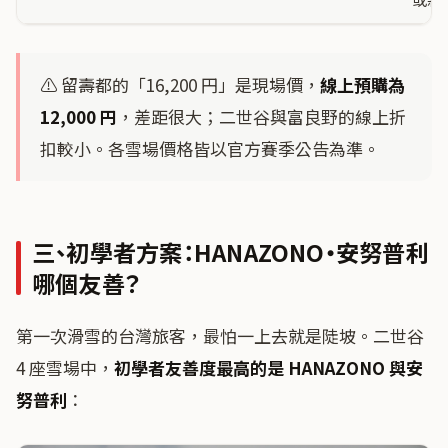
⚠️ 留壽都的「16,200 円」是現場價，
線上預購為
12,000 円
，差距很大；二世谷與富良野的線上折
扣較小。各雪場價格皆以官方賽季公告為準。
三、初學者方案：HANAZONO・安努普利
哪個友善？
第一次滑雪的台灣旅客，最怕一上去就是陡坡。二世谷
4 座雪場中，
初學者友善度最高的是 HANAZONO 與安
努普利
：