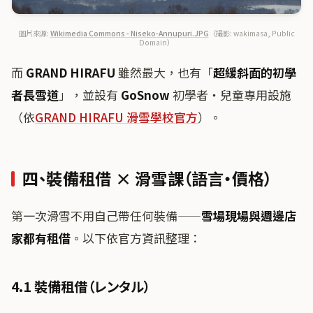
圖片來源:
Wikimedia Commons - Niseko-Annupuri.JPG
（撮影: wakimasa, Public
Domain）
而
GRAND HIRAFU
雖然最大，也有「
超緩斜面的初學
者長雪道
」，並設有
GoSnow
初學者・兒童專用設施
（依
GRAND HIRAFU 滑雪學校官方
）。
四、裝備租借 × 滑雪課（語言・價格）
第一次滑雪不用自己帶任何裝備——
雪場現場與週邊店
家都有租借
。以下依官方資訊整理：
4.1 裝備租借（レンタル）