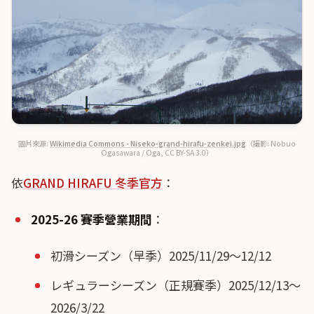
圖片來源:
Wikimedia Commons - Niseko-grand-hirafu-zenkei.jpg
（撮影: Nobuo
Ogasawara / Oga, CC BY-SA 3.0）
依
GRAND HIRAFU 冬季官方
：
2025-26 賽季營業期間
：
初滑シーズン（早季）2025/11/29〜12/12
レギュラーシーズン（正規賽季）2025/12/13〜
2026/3/22