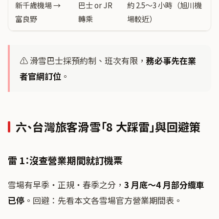
新千歲機場 →
巴士 or JR
約 2.5〜3 小時（旭川機
富良野
轉乘
場較近）
⚠️ 滑雪巴士採預約制、班次有限，
務必事先在業
者官網訂位
。
六、台灣旅客滑雪「8 大踩雷」與回避策
雷 1：沒查營業期間就訂機票
雪場有早季・正規・春季之分，
3 月底〜4 月部分纜車
已停
。回避：先看本文各雪場官方營業期間表。