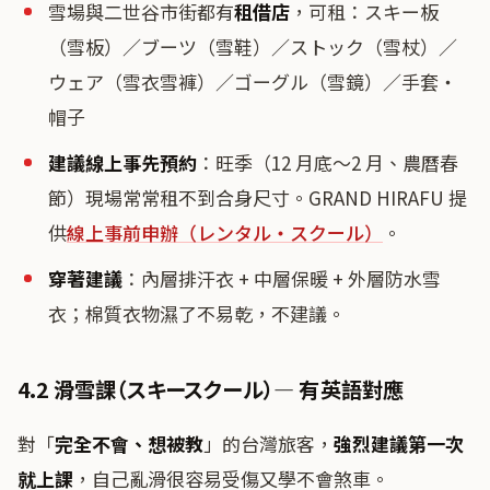
雪場與二世谷市街都有
租借店
，可租：スキー板
（雪板）／ブーツ（雪鞋）／ストック（雪杖）／
ウェア（雪衣雪褲）／ゴーグル（雪鏡）／手套・
帽子
建議線上事先預約
：旺季（12 月底〜2 月、農曆春
節）現場常常租不到合身尺寸。GRAND HIRAFU 提
供
線上事前申辦（レンタル・スクール）
。
穿著建議
：內層排汗衣 + 中層保暖 + 外層防水雪
衣；棉質衣物濕了不易乾，不建議。
4.2 滑雪課（スキースクール）— 有英語對應
對「
完全不會、想被教
」的台灣旅客，
強烈建議第一次
就上課
，自己亂滑很容易受傷又學不會煞車。