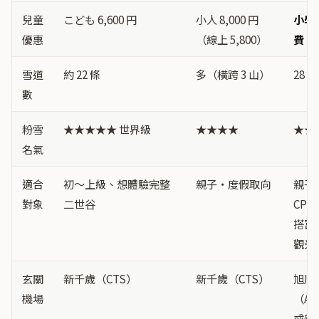
兒童
こども 6,600 円
小人 8,000 円
小學
優惠
（線上 5,800）
費
雪道
約 22 條
多（橫跨 3 山）
28 條
數
粉雪
★★★★★ 世界級
★★★★
★★
名氣
適合
初〜上級、想體驗完整
親子・度假取向
親子
對象
二世谷
CP 
搭富
觀光
玄關
新千歲（CTS）
新千歲（CTS）
旭川
機場
（AK
或新